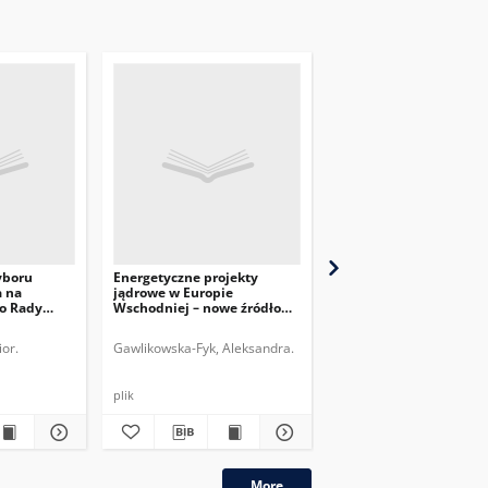
yboru
Energetyczne projekty
Spór Komisji Europejsk
a na
jądrowe w Europie
Gazpromem – konsekw
o Rady
Wschodniej – nowe źródło
dla rozwoju rynku gaz
energii elektrycznej dla UE?
Europie
or.
Gawlikowska-Fyk, Aleksandra.
Ćwiek-Karpowicz, Jarosł
plik
plik
More