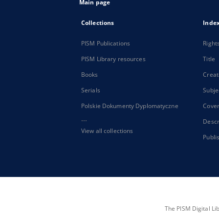
Main page
Collections
Inde
PISM Publications
Right
PISM Library resources
Title
Books
Creat
Serials
Subje
Polskie Dokumenty Dyplomatyczne
Cove
...
Descr
View all collections
Publi
The PISM Digital Li