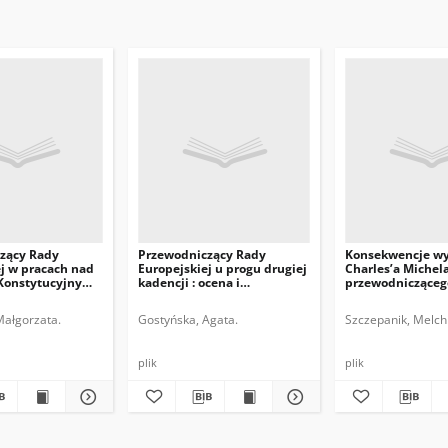
zący Rady
Przewodniczący Rady
Konsekwencje w
j w pracach nad
Europejskiej u progu drugiej
Charles’a Michel
Konstytucyjnym
kadencji : ocena i
przewodnicząceg
perspektywy
Europejskiej
Małgorzata.
Gostyńska, Agata.
Szczepanik, Melchi
plik
plik