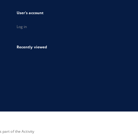
User's account
Log in
Recently viewed
part of the Activity