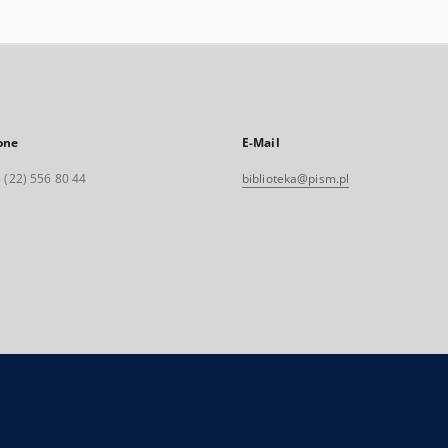
one
E-Mail
 (22) 556 80 44
biblioteka@pism.pl