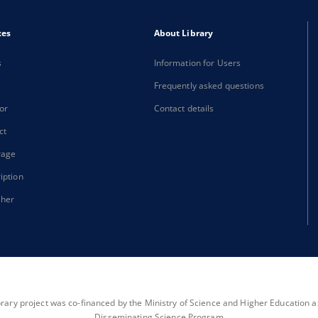
xes
About Library
s
Information for Users
Frequently asked questions
or
Contact details
ct
rage
iption
sher
brary project was co-financed by the Ministry of Science and Higher Education as 
Disseminating Science Program