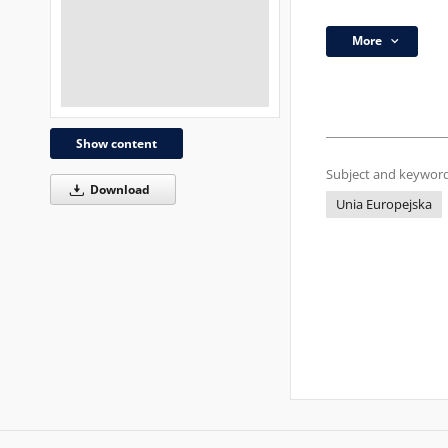
More
Show content
Subject and keyword
Download
Unia Europejska