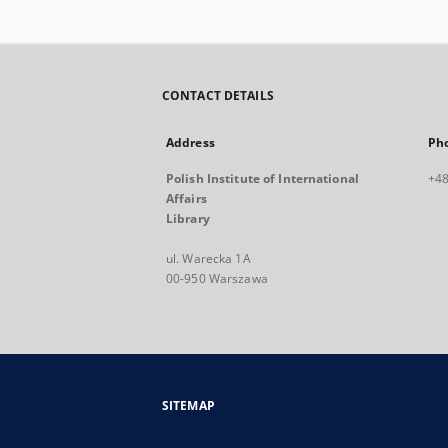
CONTACT DETAILS
Address
Ph
Polish Institute of International
+48
Affairs
Library
ul. Warecka 1A
00-950 Warszawa
SITEMAP