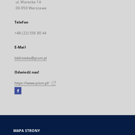
ul. Warecka 1A
00-950 Warszawa
Telefon
+48 (22) 556 80 44
E-Mail
biblioteka@pism.pl
Odwiedź nas!
https://www.pism.pl/
Facebook
Link
zewnętrzny,
otworzy
się
w
nowej
MAPA STRONY
karcie