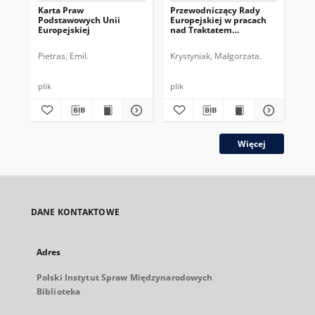
Karta Praw
Przewodniczący Rady
Pr
Podstawowych Unii
Europejskiej w pracach
Eur
Europejskiej
nad Traktatem
dru
Konstytucyjnym UE
pe
Pietras, Emil.
Krystyniak, Małgorzata.
Gos
plik
plik
plik
Więcej
DANE KONTAKTOWE
Adres
Polski Instytut Spraw Międzynarodowych
Biblioteka