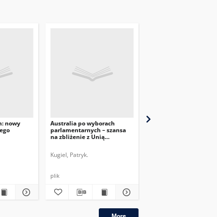
h: nowy
Australia po wyborach
Rok poczwórnych wyb
ego
parlamentarnych – szansa
w Rumunii – kontynua
na zbliżenie z Unią
mimo zmian
Europejską
Kugiel, Patryk.
Pieńkowski, Jakub.
plik
plik
More