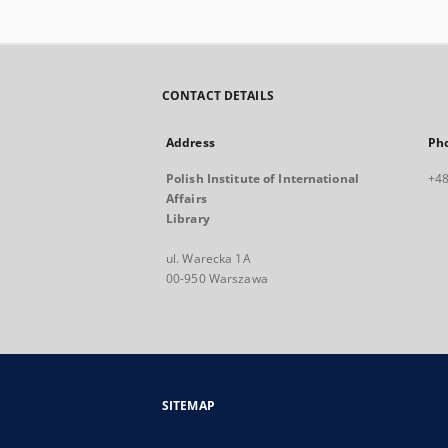
CONTACT DETAILS
Address
Ph
Polish Institute of International
+48
Affairs
Library
ul. Warecka 1A
00-950 Warszawa
SITEMAP