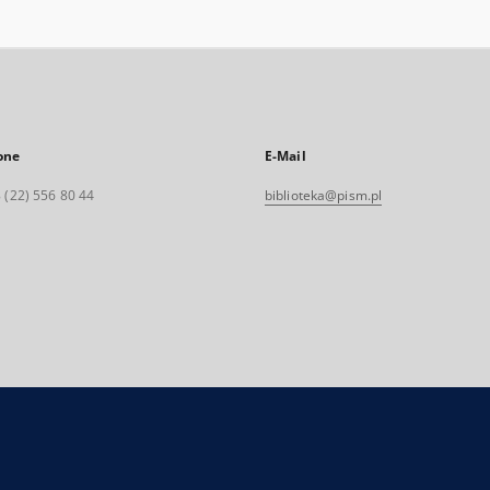
one
E-Mail
 (22) 556 80 44
biblioteka@pism.pl