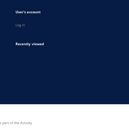
User's account
Log in
Recently viewed
part of the Activity