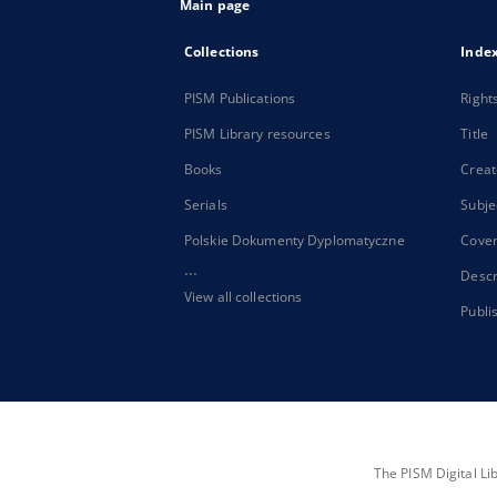
Main page
Collections
Inde
PISM Publications
Right
PISM Library resources
Title
Books
Creat
Serials
Subje
Polskie Dokumenty Dyplomatyczne
Cove
...
Descr
View all collections
Publi
The PISM Digital Li