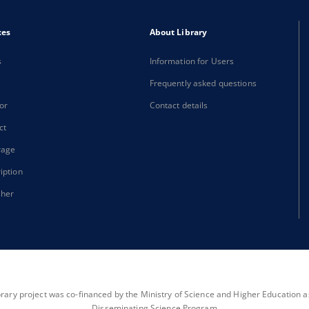
xes
About Library
s
Information for Users
Frequently asked questions
or
Contact details
ct
rage
iption
sher
brary project was co-financed by the Ministry of Science and Higher Education as 
Disseminating Science Program