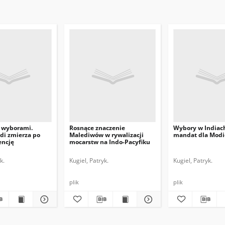
d wyborami.
Rosnące znaczenie
Wybory w Indiac
di zmierza po
Malediwów w rywalizacji
mandat dla Modi
encję
mocarstw na Indo-Pacyfiku
k.
Kugiel, Patryk.
Kugiel, Patryk.
plik
plik