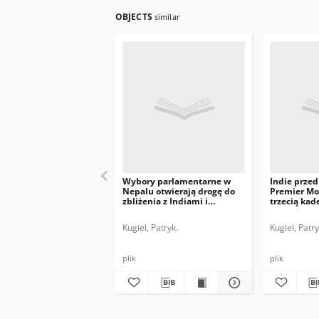
OBJECTS
similar
Wybory parlamentarne w
Indie prze
Nepalu otwierają drogę do
Premier Mo
zbliżenia z Indiami i
trzecią kad
Zachodem
Kugiel, Patryk.
Kugiel, Patry
plik
plik