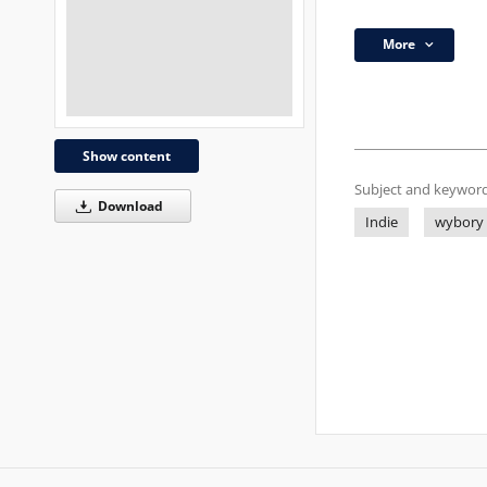
More
Show content
Subject and keyword
Download
Indie
wybory 