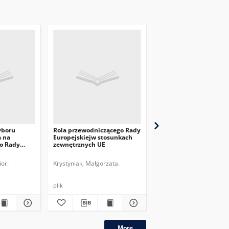
yboru
Rola przewodniczącego Rady
Konsekwencje rosyjsko
a na
Europejskiejw stosunkach
ukraińskiego konfliktu
o Rady
zewnętrznych UE
gazowego
or.
Krystyniak, Małgorzata.
Eberhardt, Adam.
plik
plik
More