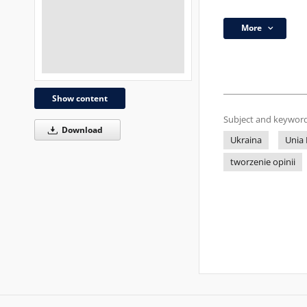
More
Show content
Subject and keyword
Download
Ukraina
Unia 
tworzenie opinii