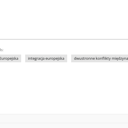
s:
Europejska
integracja europejska
dwustronne konflikty międzyn