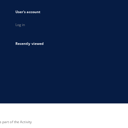
User's account
Log in
Recently viewed
part of the Activity