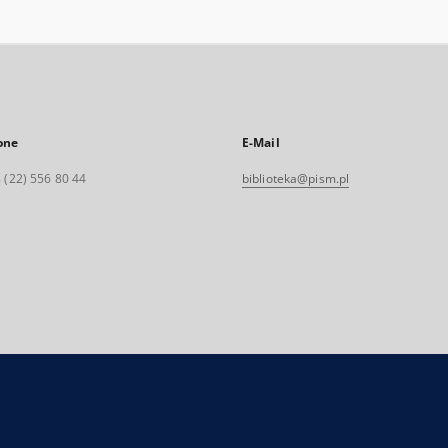
one
E-Mail
 (22) 556 80 44
biblioteka@pism.pl