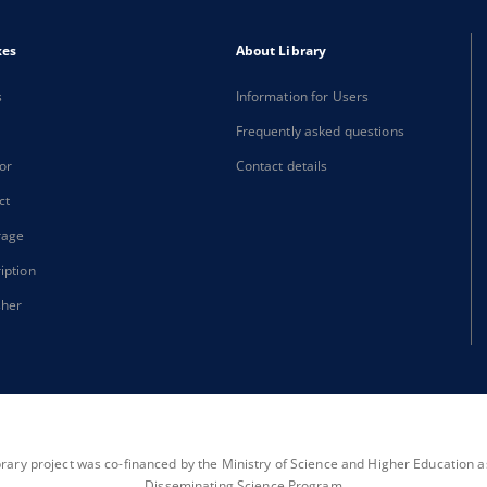
xes
About Library
s
Information for Users
Frequently asked questions
or
Contact details
ct
rage
iption
sher
brary project was co-financed by the Ministry of Science and Higher Education as 
Disseminating Science Program