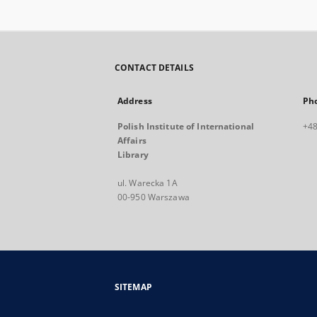
CONTACT DETAILS
Address
Ph
Polish Institute of International
+48
Affairs
Library
ul. Warecka 1A
00-950 Warszawa
SITEMAP