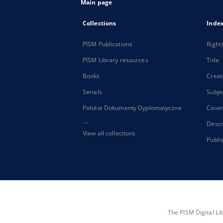
Main page
Collections
Inde
PISM Publications
Right
PISM Library resources
Title
Books
Creat
Serials
Subje
Polskie Dokumenty Dyplomatyczne
Cove
...
Descr
View all collections
Publi
The PISM Digital Li