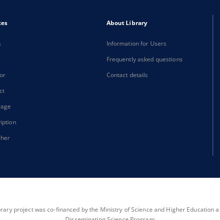
xes
About Library
s
Information for Users
Frequently asked questions
or
Contact details
ct
rage
iption
sher
brary project was co-financed by the Ministry of Science and Higher Education as 
Disseminating Science Program