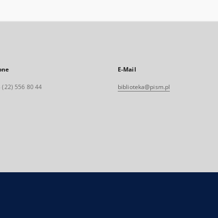
one
E-Mail
 (22) 556 80 44
biblioteka@pism.pl