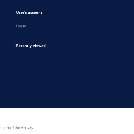
User's account
Log in
Recently viewed
part of the Activity