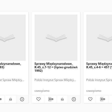
ędzynarodowe,
Sprawy Międzynarodowe,
Sprawy Międzyn
993)
R.45, z.7-12 = (lipiec-grudzień
R.45, z.4-6 = 457 
1992)
ytut Spraw Międzynarodowych.
 Fundacja Spraw Międzynarodowych.
Polski Instytut Spraw Międzynarodowych.
Polska Fundacja Spraw Międzynarodowych.
Polska. Ministerstwo Spraw Zagranicznych
Polski Instytut S
Polska Funda
Polska
czasopismo
czasopismo