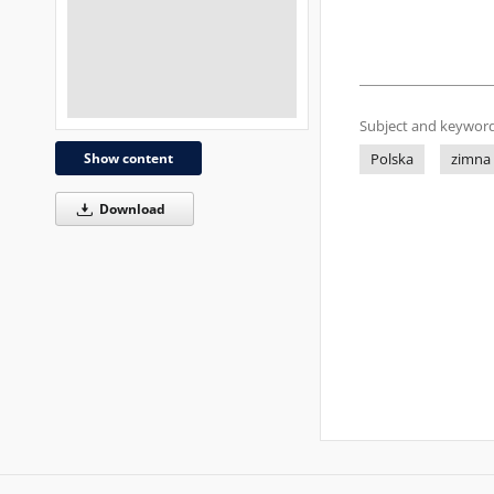
Subject and keyword
Show content
Polska
zimna 
Download