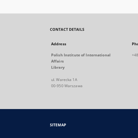
CONTACT DETAILS
Address
Ph
Polish Institute of International
+48
Affairs
Library
ul. Warecka 1A
00-950 Warszawa
SITEMAP