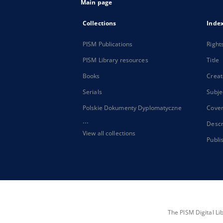
Main page
Collections
Inde
PISM Publications
Right
PISM Library resources
Title
Books
Creat
Serials
Subje
Polskie Dokumenty Dyplomatyczne
Cove
...
Descr
View all collections
Publi
The PISM Digital Li