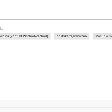
s:
wojna (konflikt Wschód-Zachód)
polityka zagraniczna
stosunki 