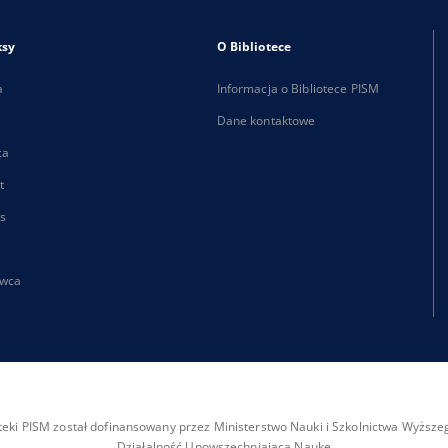
ksy
O Bibliotece
a
Informacja o Bibliotece PISM
Dane kontaktowe
ca
t
s
wca
ioteki PISM został dofinansowany przez Ministerstwo Nauki i Szkolnictwa Wyżs
Działalność Upowszechniająca Naukę