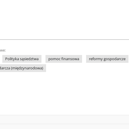
owe:
Polityka sąsiedztwa
pomoc finansowa
reformy gospodarcze
darcza (międzynarodowa)