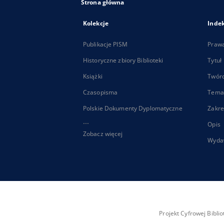
Strona główna
Kolekcje
Inde
Publikacje PISM
Praw
Historyczne zbiory Biblioteki
Tytuł
Książki
Twór
Czasopisma
Tema
Polskie Dokumenty Dyplomatyczne
Zakre
...
Opis
Zobacz więcej
Wyda
Projekt Cyfrowej Bibl