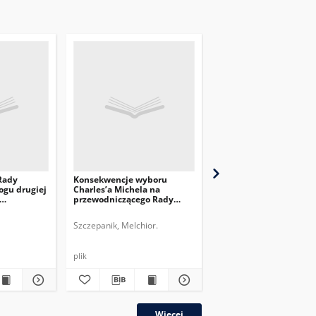
Rady
Konsekwencje wyboru
Rola przewodnicząceg
ogu drugiej
Charles’a Michela na
Europejskiejw stosunk
przewodniczącego Rady
zewnętrznych UE
Europejskiej
Szczepanik, Melchior.
Krystyniak, Małgorzata.
plik
plik
Więcej