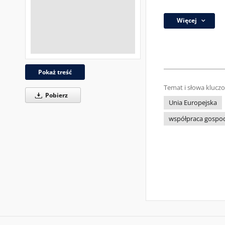
Więcej
Pokaż treść
Temat i słowa klucz
Pobierz
Unia Europejska
współpraca gospo