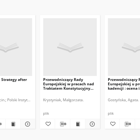
Strategy after
Przewodniczący Rady
Przewodniczący 
Europejskiej w pracach nad
Europejskiej u pr
Traktatem Konstytucyjnym
kadencji : ocena i
UE
perspektywy
in.
Polski Instytut Spraw Międzynarodowych.
Krystyniak, Małgorzata.
Gostyńska, Agata.
plik
plik