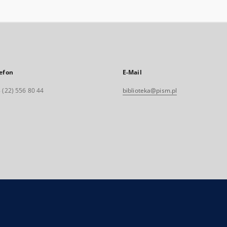
efon
E-Mail
 (22) 556 80 44
biblioteka@pism.pl