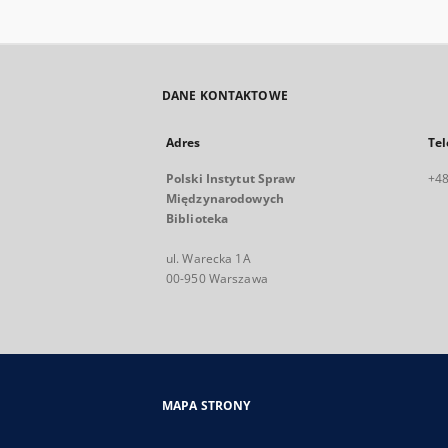
DANE KONTAKTOWE
Adres
Tel
Polski Instytut Spraw
+48
Międzynarodowych
Biblioteka
ul. Warecka 1A
00-950 Warszawa
MAPA STRONY