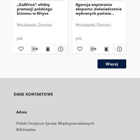
„GoAfrica”: efekty
Agencja wspierania
Ne
promocji polskiego
eksportu: doświadczenia
aft
biznesu w Afryce
wybranych państw
europejskich
Wnukowski, Damian.
Wnukowski, Damian.
Koc
plik
plik
Więcej
DANE KONTAKTOWE
Adres
Polski Instytut Spraw Międzynarodowych
Biblioteka