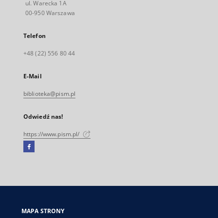
ul. Warecka 1A
00-950 Warszawa
Telefon
+48 (22) 556 80 44
E-Mail
biblioteka@pism.pl
Odwiedź nas!
https://www.pism.pl/
Facebook
Link
zewnętrzny,
otworzy
się
w
nowej
MAPA STRONY
karcie