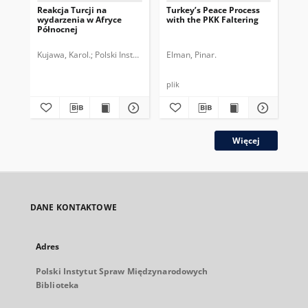
Reakcja Turcji na
Turkey’s Peace Process
Ko
wydarzenia w Afryce
with the PKK Faltering
na
Północnej
Tur
Kujawa, Karol.
Polski Instytut Spraw Międzynarodowych.
Elman, Pinar.
Was
plik
plik
Więcej
DANE KONTAKTOWE
Adres
Polski Instytut Spraw Międzynarodowych
Biblioteka