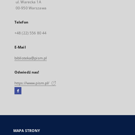
ul. Warecka 1A
00-950 Warszawa
Telefon
+48 (22) 556 80 44
E-Mail
biblioteka@pism.pl
Odwiedź nas!
https://www.pism.pl/
Facebook
Link
zewnętrzny,
otworzy
się
w
nowej
MAPA STRONY
karcie