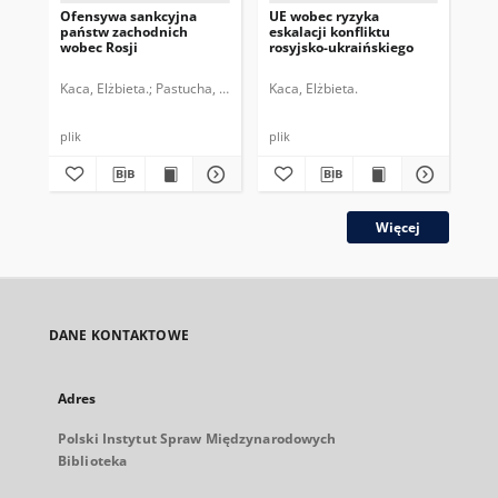
Ofensywa sankcyjna
UE wobec ryzyka
Per
państw zachodnich
eskalacji konfliktu
adm
wobec Rosji
rosyjsko-ukraińskiego
po
Kaca, Elżbieta.
Pastucha, Tymon.
Kaca, Elżbieta.
Pio
plik
plik
plik
Więcej
DANE KONTAKTOWE
Adres
Polski Instytut Spraw Międzynarodowych
Biblioteka