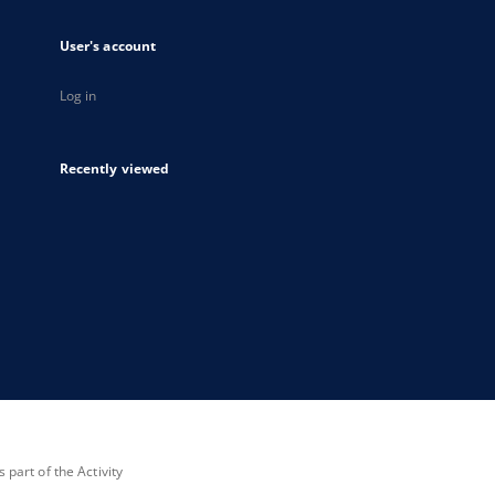
User's account
Log in
Recently viewed
part of the Activity