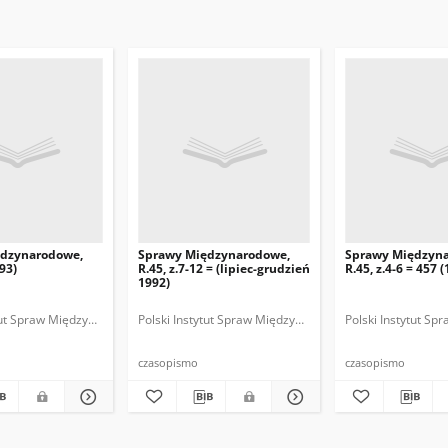
ędzynarodowe,
Sprawy Międzynarodowe,
Sprawy Międzyn
993)
R.45, z.7-12 = (lipiec-grudzień
R.45, z.4-6 = 457 
1992)
ytut Spraw Międzynarodowych.
 Fundacja Spraw Międzynarodowych.
Polski Instytut Spraw Międzynarodowych.
Polska Fundacja Spraw Międzynarodowych.
Polska. Ministerstwo Spraw Zagranicznych
Polski Instytut S
Polska Funda
Polska
czasopismo
czasopismo