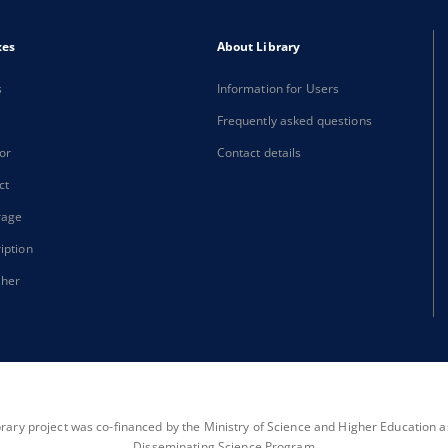
xes
About Library
s
Information for Users
Frequently asked questions
or
Contact details
ct
rage
iption
sher
brary project was co-financed by the Ministry of Science and Higher Education as 
Disseminating Science Program