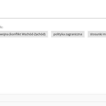
s:
wojna (konflikt Wschód-Zachód)
polityka zagraniczna
stosunki 