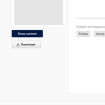
Subject and keyword
Show content
Polska
zimna 
Download