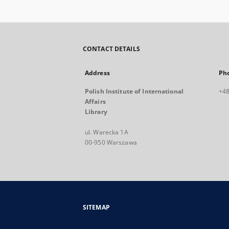
CONTACT DETAILS
Address
Ph
Polish Institute of International
+48
Affairs
Library
ul. Warecka 1A
00-950 Warszawa
SITEMAP