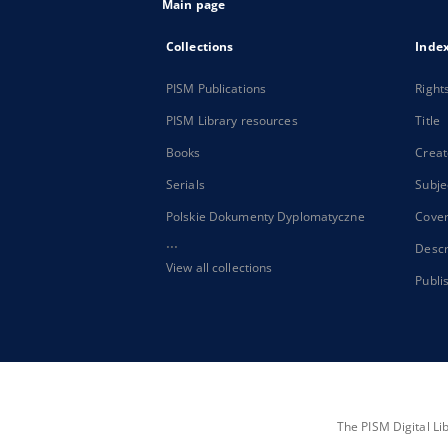
Main page
Collections
Inde
PISM Publications
Right
PISM Library resources
Title
Books
Creat
Serials
Subje
Polskie Dokumenty Dyplomatyczne
Cove
...
Descr
View all collections
Publi
The PISM Digital Li