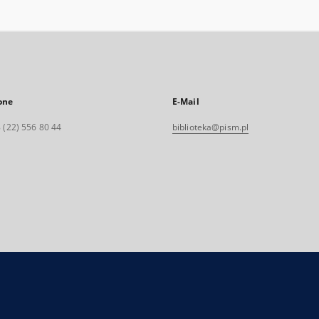
one
E-Mail
 (22) 556 80 44
biblioteka@pism.pl