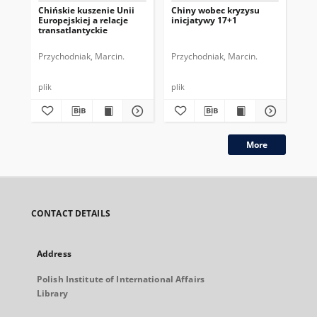
Chińskie kuszenie Unii
Chiny wobec kryzysu
Ch
Europejskiej a relacje
inicjatywy 17+1
ko
transatlantyckie
pol
Przychodniak, Marcin.
Przychodniak, Marcin.
Prz
plik
plik
plik
More
CONTACT DETAILS
Address
Polish Institute of International Affairs
Library