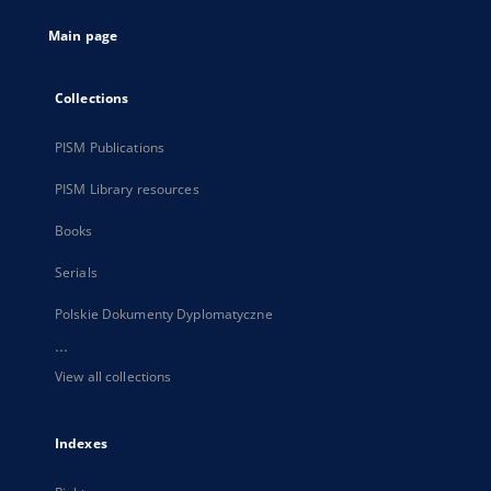
tab
Main page
Collections
PISM Publications
PISM Library resources
Books
Serials
Polskie Dokumenty Dyplomatyczne
...
View all collections
Indexes