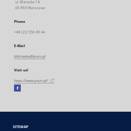
ul. Warecka 1A
00-950 Warszawa
Phone
+48 (22) 556 80 44
E-Mail
biblioteka@pism.pl
Visit us!
https://www.pism.pl/
Facebook
External
link,
will
open
in
a
SITEMAP
new