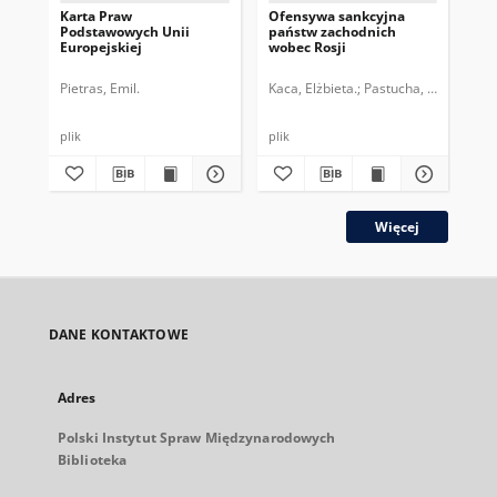
Karta Praw
Ofensywa sankcyjna
UE
Podstawowych Unii
państw zachodnich
esk
Europejskiej
wobec Rosji
ros
Pietras, Emil.
Kaca, Elżbieta.
Pastucha, Tymon.
Kac
plik
plik
plik
Więcej
DANE KONTAKTOWE
Adres
Polski Instytut Spraw Międzynarodowych
Biblioteka