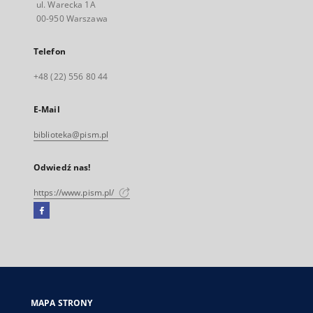
ul. Warecka 1A
00-950 Warszawa
Telefon
+48 (22) 556 80 44
E-Mail
biblioteka@pism.pl
Odwiedź nas!
https://www.pism.pl/
Facebook
Link
zewnętrzny,
otworzy
się
w
nowej
MAPA STRONY
karcie