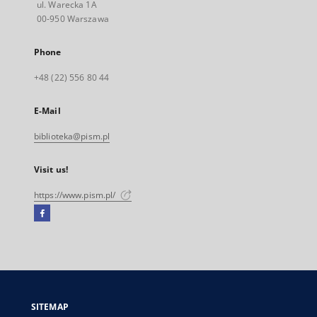
ul. Warecka 1A
00-950 Warszawa
Phone
+48 (22) 556 80 44
E-Mail
biblioteka@pism.pl
Visit us!
https://www.pism.pl/
Facebook
External
link,
will
open
in
a
SITEMAP
new