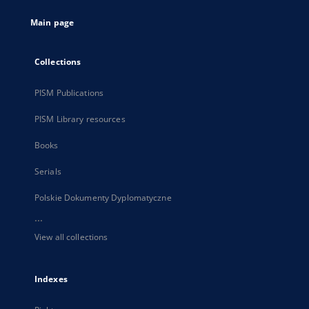
tab
Main page
Collections
PISM Publications
PISM Library resources
Books
Serials
Polskie Dokumenty Dyplomatyczne
...
View all collections
Indexes