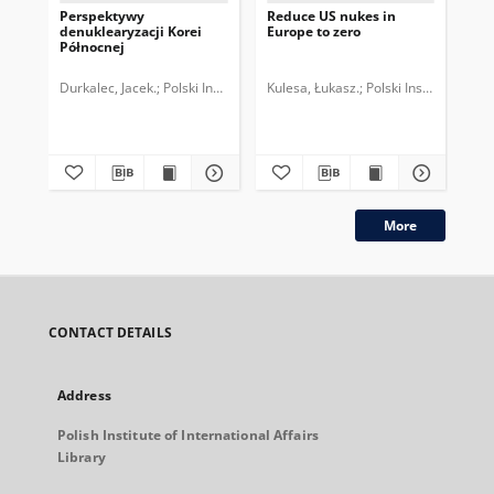
Perspektywy
Reduce US nukes in
Ko
denuklearyzacji Korei
Europe to zero
ZS
Północnej
nie
ją
Durkalec, Jacek.
Polski Instytut Spraw Międzynarodowych.
Kulesa, Łukasz.
Polski Instytut Spr
Pry
More
CONTACT DETAILS
Address
Polish Institute of International Affairs
Library