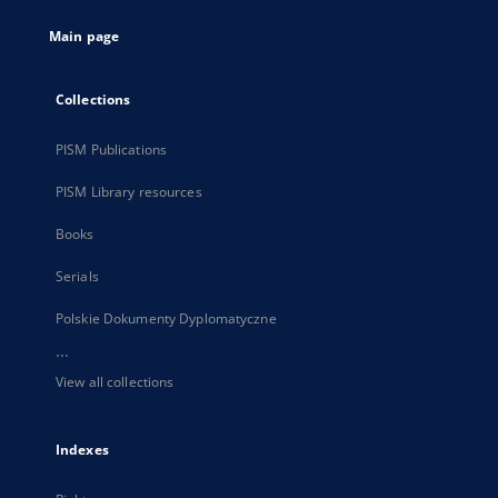
tab
Main page
Collections
PISM Publications
PISM Library resources
Books
Serials
Polskie Dokumenty Dyplomatyczne
...
View all collections
Indexes