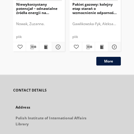
Niewykorzystany
Pakiet gazowy: kolejny
Ko
potencjał – odnawialne
etap starań o
ukr
źródła energii na
wzmocnienie odporności
ga
Ukrainie
energetycznej UE
Nowak, Zuzanna.
Gawlikowska-Fyk, Aleksandra.
Gruszc
Ebe
plik
plik
plik
More
CONTACT DETAILS
Address
Polish Institute of International Affairs
Library