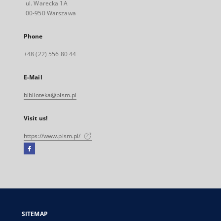
ul. Warecka 1A
00-950 Warszawa
Phone
+48 (22) 556 80 44
E-Mail
biblioteka@pism.pl
Visit us!
https://www.pism.pl/
Facebook
External
link,
will
open
in
a
SITEMAP
new