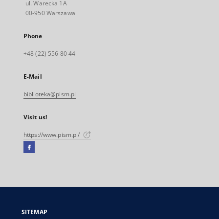
ul. Warecka 1A
00-950 Warszawa
Phone
+48 (22) 556 80 44
E-Mail
biblioteka@pism.pl
Visit us!
https://www.pism.pl/
Facebook
External
link,
will
open
in
a
SITEMAP
new