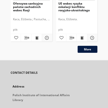
Ofensywa sankcyjna
UE wobec ryzyka
Lib
państw zachodnich
eskalacji konfliktu
res
wobec Rosji
rosyjsko-ukraińskiego
at 
Kaca, Elżbieta.
Pastucha, Tymon.
Kaca, Elżbieta.
Tar
plik
plik
More
CONTACT DETAILS
Address
Polish Institute of International Affairs
Library