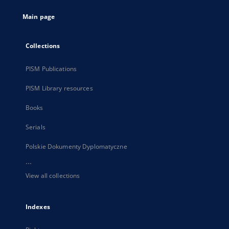
tab
Main page
Collections
PISM Publications
PISM Library resources
Books
Serials
Polskie Dokumenty Dyplomatyczne
...
View all collections
Indexes