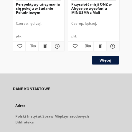
Perspektywy utrzymania
Przyszłość misji ONZ w
Lib
się pokoju w Sudanie
Afryce po wycofaniu
wł
Południowym
MINUSMA z Mali
Czerep, Jędrzej.
Czerep, Jędrzej.
Cze
plik
plik
plik
Więcej
DANE KONTAKTOWE
Adres
Polski Instytut Spraw Międzynarodowych
Biblioteka