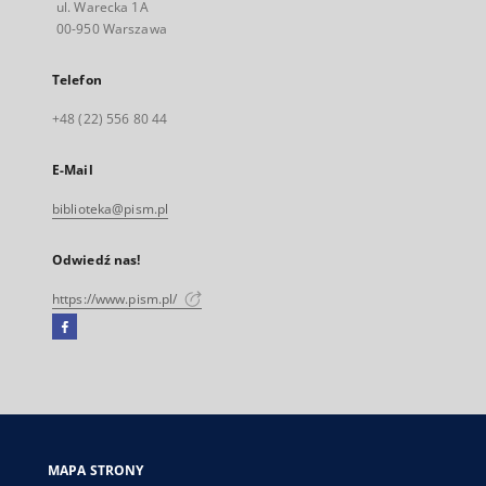
ul. Warecka 1A
00-950 Warszawa
Telefon
+48 (22) 556 80 44
E-Mail
biblioteka@pism.pl
Odwiedź nas!
https://www.pism.pl/
Facebook
Link
zewnętrzny,
otworzy
się
w
nowej
MAPA STRONY
karcie