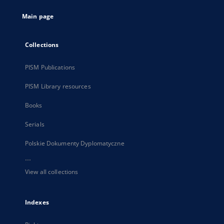
tab
Main page
Collections
PISM Publications
PISM Library resources
Books
Serials
Polskie Dokumenty Dyplomatyczne
...
View all collections
Indexes