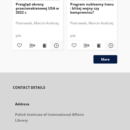
Przegląd obrony
Program nuklearny Iranu
Neg
przeciwrakietowej USA w
: bliżej wojny czy
izr
2022 r.
kompromisu?
bl
po
Piotrowski, Marcin Andrzej.
Piotrowski, Marcin Andrzej.
Sas
plik
plik
More
CONTACT DETAILS
Address
Polish Institute of International Affairs
Library