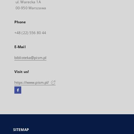
ul. Warecka 1A
00-950 Warszawa
Phone
+48 (22) 556 80 44
E-Mail
biblioteka@pism.pl
Visit us!
https://www.pism.pl/
Facebook
External
link,
will
open
in
a
SITEMAP
new