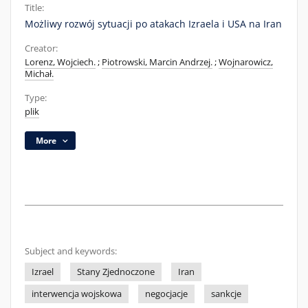
Title:
Możliwy rozwój sytuacji po atakach Izraela i USA na Iran
Creator:
Lorenz, Wojciech.
;
Piotrowski, Marcin Andrzej.
;
Wojnarowicz,
Michał.
Type:
plik
More
Subject and keywords:
Izrael
Stany Zjednoczone
Iran
interwencja wojskowa
negocjacje
sankcje