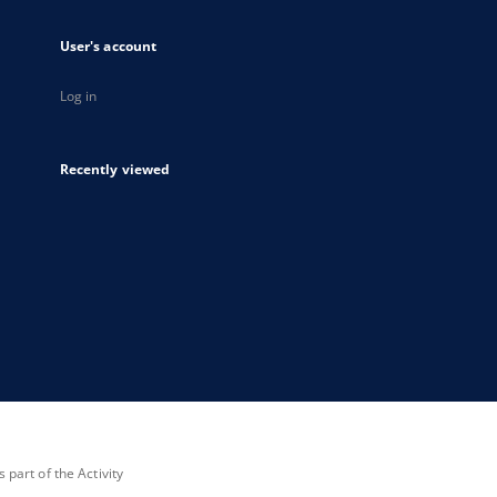
User's account
Log in
Recently viewed
part of the Activity