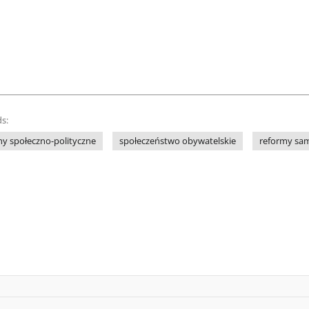
s:
y społeczno-polityczne
społeczeństwo obywatelskie
reformy sa