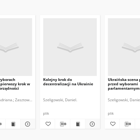
wyborach
Kolejny krok do
Ukraińska scena 
 pierwszy krok w
decentralizacji na Ukrainie
przed wyborami
orządności
parlamentarnym
Adriana.
Zasztowt, Konrad.
Szeligowski, Daniel.
Szeligowski, Danie
plik
plik