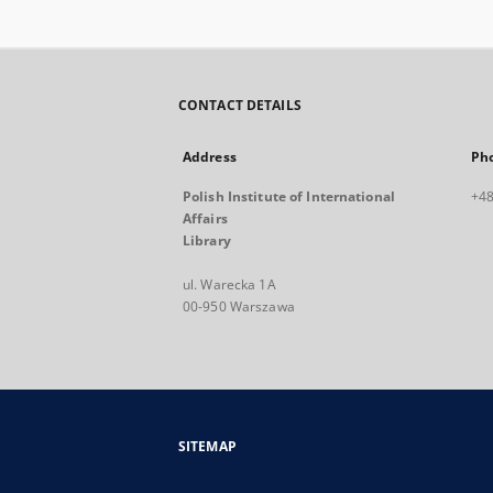
CONTACT DETAILS
Address
Ph
Polish Institute of International
+48
Affairs
Library
ul. Warecka 1A
00-950 Warszawa
SITEMAP