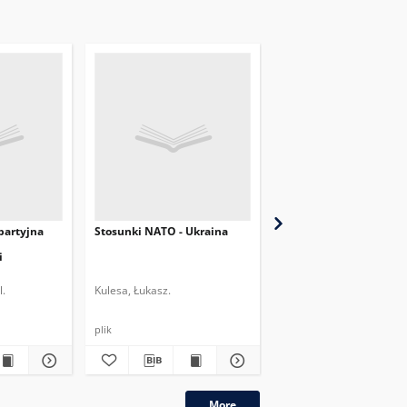
partyjna
Stosunki NATO - Ukraina
Wybory parlamentarne
Ukrainie w perspektyw
i
międzynarodowej
l.
Kulesa, Łukasz.
Szeptycki, Andrzej.
plik
plik
More