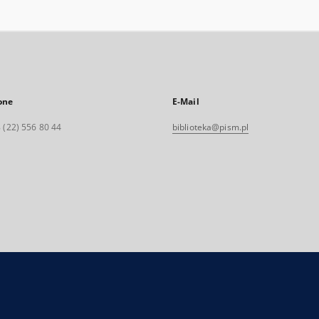
one
E-Mail
 (22) 556 80 44
biblioteka@pism.pl