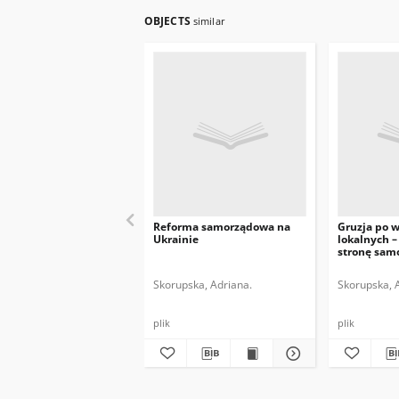
OBJECTS
similar
Reforma samorządowa na
Gruzja po 
Ukrainie
lokalnych –
stronę sam
Skorupska, Adriana.
Skorupska, 
plik
plik