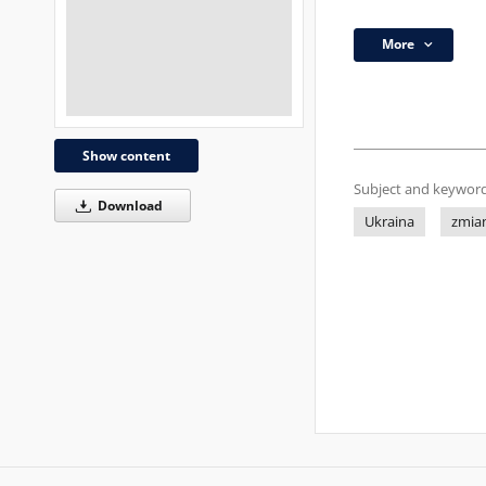
More
Show content
Subject and keyword
Download
Ukraina
zmian