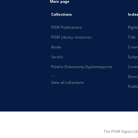
Main page
Collections
Inde
PISM Publications
Right
PISM Library resources
Title
Books
Creat
Serials
Subje
Polskie Dokumenty Dyplomatyczne
Cove
...
Descr
View all collections
Publi
The PISM Digital Li