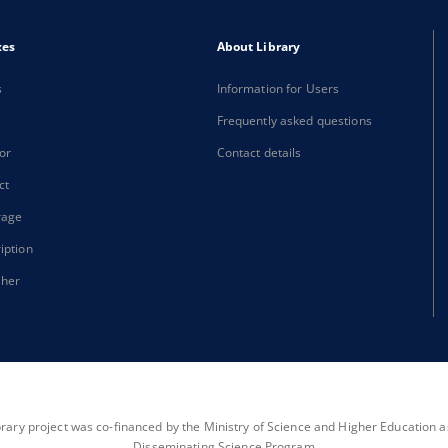
xes
About Library
s
Information for Users
Frequently asked questions
or
Contact details
ct
rage
iption
sher
brary project was co-financed by the Ministry of Science and Higher Education as 
Disseminating Science Program