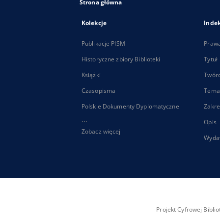
Strona główna
Kolekcje
Inde
Publikacje PISM
Praw
Historyczne zbiory Biblioteki
Tytuł
Książki
Twór
Czasopisma
Tema
Polskie Dokumenty Dyplomatyczne
Zakre
...
Opis
Zobacz więcej
Wyda
Projekt Cyfrowej Bibl