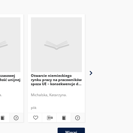
czasowej
Otwarcie niemieckiego
Przyszłość swobodneg
łość unijnej
rynku pracy na pracowników
przepływu osób po
spoza UE – konsekwencje dla
referendum w sprawie
Polski
Brexitu
a.
Michalska, Katarzyna.
Szymańska, Jolanta.
plik
plik
Więcej