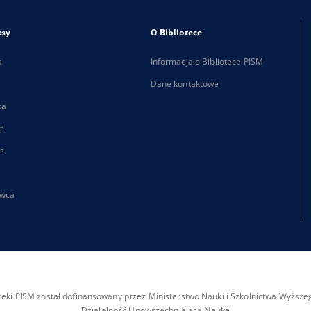
ksy
O Bibliotece
a
Informacja o Bibliotece PISM
Dane kontaktowe
ca
t
s
wca
ioteki PISM został dofinansowany przez Ministerstwo Nauki i Szkolnictwa Wyżs
Działalność Upowszechniająca Naukę