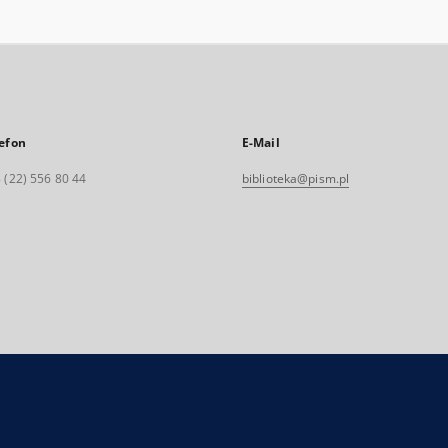
efon
E-Mail
 (22) 556 80 44
biblioteka@pism.pl