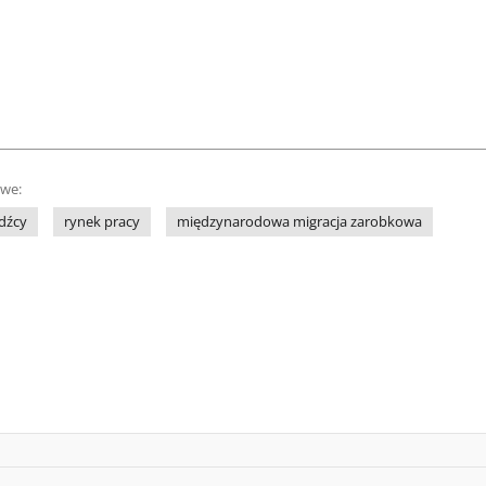
owe:
dźcy
rynek pracy
międzynarodowa migracja zarobkowa