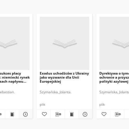
sukces płacy
Exodus uchodźców z Ukrainy
Dyrektywa o tym
: niemiecki rynek
jako wyzwanie dla Unii
ochronie a przysz
asach napływu
Europejskiej
polityki azylowej
Sebastian.
Szymańska, Jolanta.
Szymańska, Jolant
plik
plik