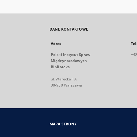
DANE KONTAKTOWE
Adres
Tel
Polski Instytut Spraw
+48
Międzynarodowych
Biblioteka
ul. Warecka 1A
00-950 Warszawa
MAPA STRONY