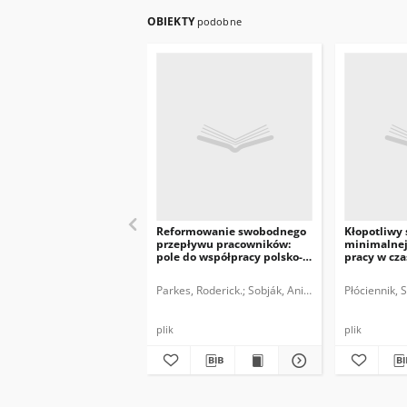
OBIEKTY
podobne
Reformowanie swobodnego
Kłopotliwy 
przepływu pracowników:
minimalnej
pole do współpracy polsko-
pracy w cz
brytyjskiej
uchodźców
Parkes, Roderick.
Sobják, Anita.
Płóciennik, 
plik
plik