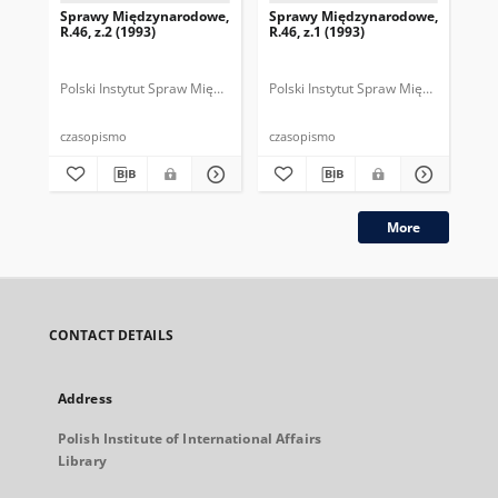
Sprawy Międzynarodowe,
Sprawy Międzynarodowe,
Sp
R.46, z.2 (1993)
R.46, z.1 (1993)
R.4
gru
Polski Instytut Spraw Międzynarodowych.
Polski Instytut Spraw Międzynarodow
Polska Fundacja Spraw Mię
Pol
czasopismo
czasopismo
cza
More
CONTACT DETAILS
Address
Polish Institute of International Affairs
Library