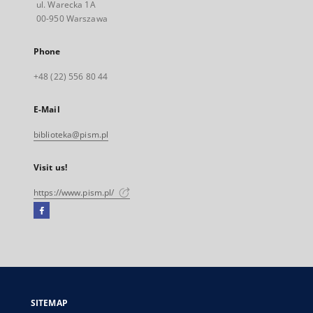
ul. Warecka 1A
00-950 Warszawa
Phone
+48 (22) 556 80 44
E-Mail
biblioteka@pism.pl
Visit us!
https://www.pism.pl/
Facebook
External
link,
will
open
in
a
SITEMAP
new