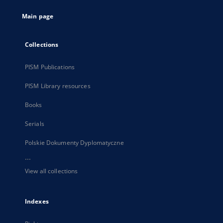
tab
Main page
Collections
PISM Publications
PISM Library resources
Books
Serials
Polskie Dokumenty Dyplomatyczne
...
View all collections
Indexes