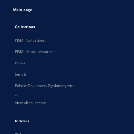
tab
Main page
Collections
PISM Publications
PISM Library resources
Books
Serials
Polskie Dokumenty Dyplomatyczne
...
View all collections
Indexes