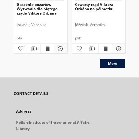
Gaszenie pożarów.
Czwarty rząd Viktora
Pro
Wyzwania dla piątego
Orbána na półmetku
be
rządu Viktora Orbána
ko
Jóźwiak, Veronika.
Jóźwiak, Veronika.
Jóź
plik
plik
plik
More
CONTACT DETAILS
Address
Polish Institute of International Affairs
Library