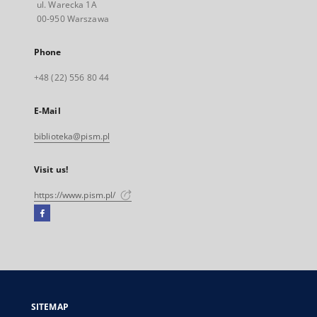
ul. Warecka 1A
00-950 Warszawa
Phone
+48 (22) 556 80 44
E-Mail
biblioteka@pism.pl
Visit us!
https://www.pism.pl/
Facebook
External
link,
will
open
in
a
SITEMAP
new