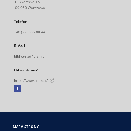
ul. Warecka 1A
00-950 Warszawa
Telefon
+48 (22) 556 80 44
E-Mail
biblioteka@pism.pl
Odwiedź nas!
https://www.pism.pl/
Facebook
Link
zewnętrzny,
otworzy
się
w
nowej
MAPA STRONY
karcie