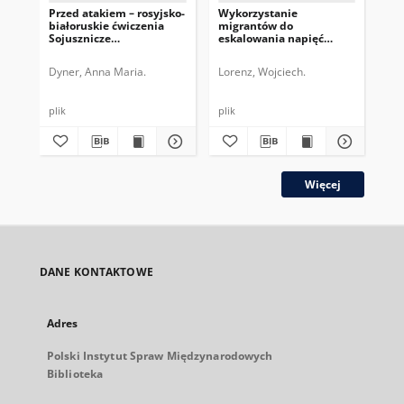
Przed atakiem – rosyjsko-
Wykorzystanie
Oc
białoruskie ćwiczenia
migrantów do
gra
Sojusznicze
eskalowania napięć
Ros
Zdecydowanie
militarnych przez
Białoruś i Rosję – wnioski
Dyner, Anna Maria.
Lorenz, Wojciech.
Bryj
dla NATO
plik
plik
plik
Więcej
DANE KONTAKTOWE
Adres
Polski Instytut Spraw Międzynarodowych
Biblioteka