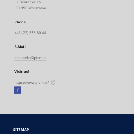
ul. Warecka 1A
00-950 Warszawa
Phone
+48 (22) 556 80 44
E-Mail
biblioteka@pism.pl
Visit us!
https://www.pism.pl/
Facebook
External
link,
will
open
in
a
SITEMAP
new