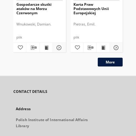
Gospodarcze skutki
Karta Praw
Pe
ataków na Morzu
Podstawowych Unii
esk
Czerwonym
Europejskiej
ira
Wnukowski, Damian.
Pietras, Emil.
Pio
plik
plik
plik
More
CONTACT DETAILS
Address
Polish Institute of International Affairs
Library