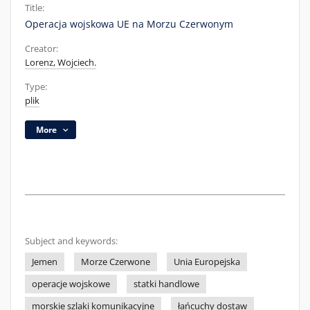
Title:
Operacja wojskowa UE na Morzu Czerwonym
Creator:
Lorenz, Wojciech.
Type:
plik
More
Subject and keywords:
Jemen
Morze Czerwone
Unia Europejska
operacje wojskowe
statki handlowe
morskie szlaki komunikacyjne
łańcuchy dostaw