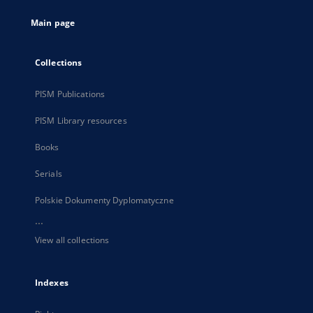
tab
Main page
Collections
PISM Publications
PISM Library resources
Books
Serials
Polskie Dokumenty Dyplomatyczne
...
View all collections
Indexes