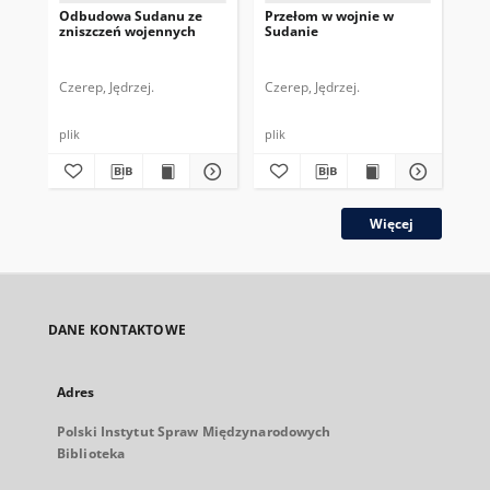
Odbudowa Sudanu ze
Przełom w wojnie w
Pe
zniszczeń wojennych
Sudanie
się
Po
Czerep, Jędrzej.
Czerep, Jędrzej.
Cze
plik
plik
plik
Więcej
DANE KONTAKTOWE
Adres
Polski Instytut Spraw Międzynarodowych
Biblioteka