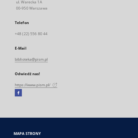
ul. Warecka 1A
00-950 Warszawa
Telefon
+48 (22) 556 80 44
E-Mail
biblioteka@pism.pl
Odwiedź nas!
https://www.pism.pl/
Facebook
Link
zewnętrzny,
otworzy
się
w
nowej
MAPA STRONY
karcie