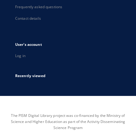
Frequently asked questions
Contact details
User's account
Log in
Recently viewed
The PISM Digital Library project was co-financed by the Ministry of
Science and Higher Education as part of the Activity Disseminating
Science Program