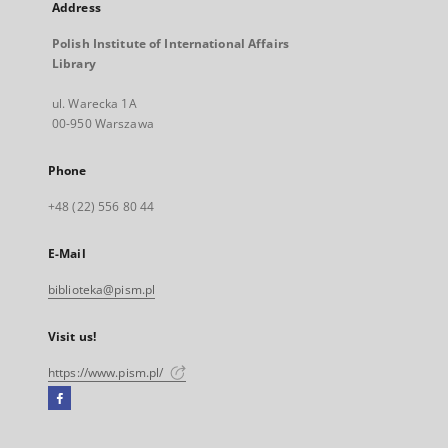
Address
Polish Institute of International Affairs
Library
ul. Warecka 1A
00-950 Warszawa
Phone
+48 (22) 556 80 44
E-Mail
biblioteka@pism.pl
Visit us!
https://www.pism.pl/
Facebook
External
link,