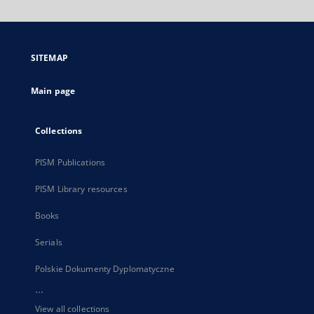
will
open
in
a
SITEMAP
new
tab
Main page
Collections
PISM Publications
PISM Library resources
Books
Serials
Polskie Dokumenty Dyplomatyczne
...
View all collections