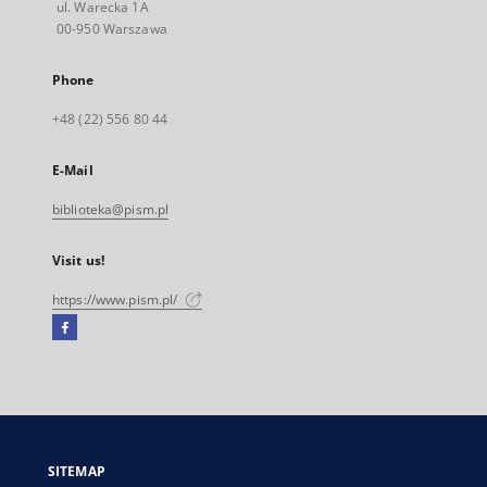
ul. Warecka 1A
00-950 Warszawa
Phone
+48 (22) 556 80 44
E-Mail
biblioteka@pism.pl
Visit us!
https://www.pism.pl/
Facebook
External
link,
will
open
in
a
SITEMAP
new