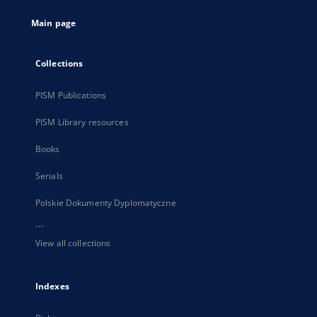
tab
Main page
Collections
PISM Publications
PISM Library resources
Books
Serials
Polskie Dokumenty Dyplomatyczne
...
View all collections
Indexes