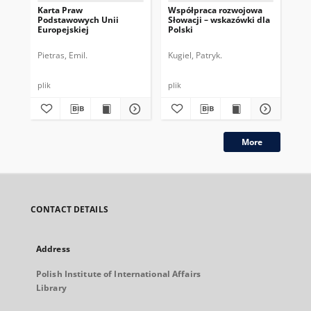
Karta Praw
Współpraca rozwojowa
Ws
Podstawowych Unii
Słowacji – wskazówki dla
edu
Europejskiej
Polski
ws
Pietras, Emil.
Kugiel, Patryk.
Kug
plik
plik
plik
More
CONTACT DETAILS
Address
Polish Institute of International Affairs
Library