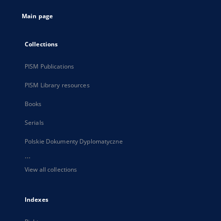
tab
Main page
Collections
PISM Publications
PISM Library resources
Books
Serials
Polskie Dokumenty Dyplomatyczne
...
View all collections
Indexes