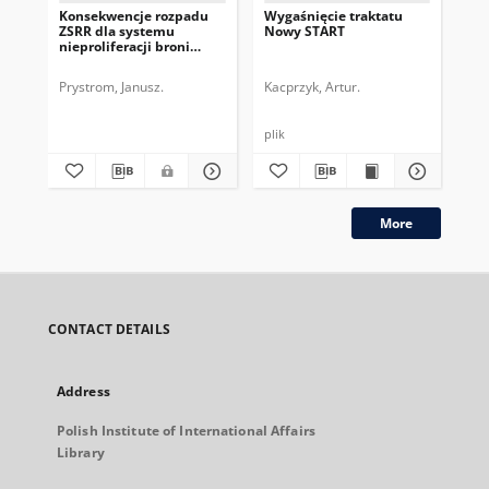
Konsekwencje rozpadu
Wygaśnięcie traktatu
Ros
ZSRR dla systemu
Nowy START
wy
nieproliferacji broni
No
jądrowej
Prystrom, Janusz.
Kacprzyk, Artur.
Kac
plik
plik
More
CONTACT DETAILS
Address
Polish Institute of International Affairs
Library