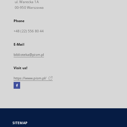
ul. Warecka 1A
00-950 Warszawa
Phone
+48 (22) 556 80 44
E-Mail
biblioteka@pism.pl
Visit us!
https://www.pism.pl/
Facebook
External
link,
will
open
in
a
SITEMAP
new