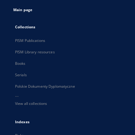
tab
Main page
Collections
PISM Publications
PISM Library resources
Books
Serials
Polskie Dokumenty Dyplomatyczne
...
View all collections
Indexes