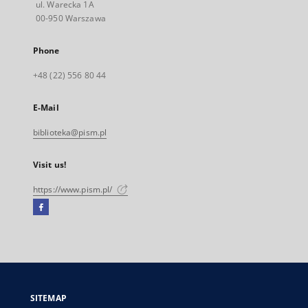
ul. Warecka 1A
00-950 Warszawa
Phone
+48 (22) 556 80 44
E-Mail
biblioteka@pism.pl
Visit us!
https://www.pism.pl/
Facebook
External
link,
will
open
in
a
SITEMAP
new