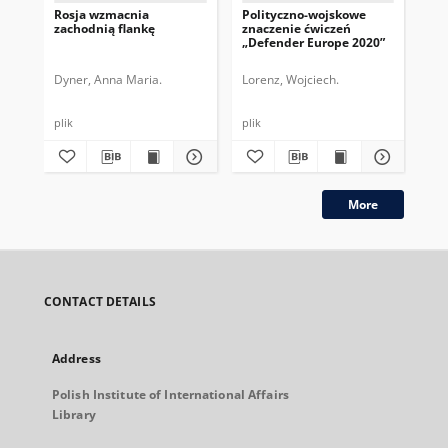
Rosja wzmacnia
Polityczno-wojskowe
Od
zachodnią flankę
znaczenie ćwiczeń
ko
„Defender Europe 2020”
ws
po
Dyner, Anna Maria.
Lorenz, Wojciech.
Kac
plik
plik
plik
More
CONTACT DETAILS
Address
Polish Institute of International Affairs
Library