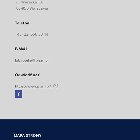
ul. Warecka 1A
00-950 Warszawa
Telefon
+48 (22) 556 80 44
E-Mail
biblioteka@pism.pl
Odwiedź nas!
https://www.pism.pl/
Facebook
Link
zewnętrzny,
otworzy
się
w
nowej
MAPA STRONY
karcie