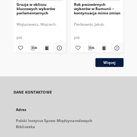
Gruzja w obliczu
Rok poczwórnych
Soc
kluczowych wyborów
wyborów w Rumunii –
wła
parlamentarnych
kontynuacja mimo zmian
Wojtasiewicz, Wojciech.
Pieńkowski, Jakub.
Paw
plik
plik
plik
Więcej
DANE KONTAKTOWE
Adres
Polski Instytut Spraw Międzynarodowych
Biblioteka