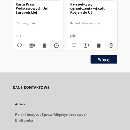
Karta Praw
Perspektywy
Pr
Podstawowych Unii
ograniczenia wjazdu
Eur
Europejskiej
Rosjan do UE
na
Ko
Pietras, Emil.
Kozioł, Aleksandra.
Kry
plik
plik
plik
Więcej
DANE KONTAKTOWE
Adres
Polski Instytut Spraw Międzynarodowych
Biblioteka