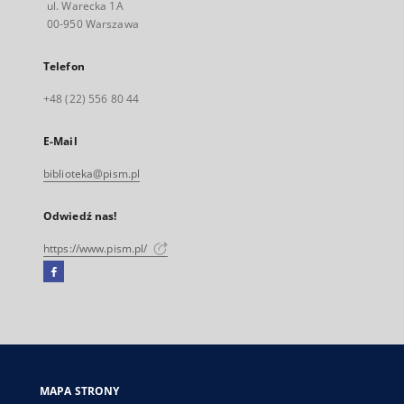
ul. Warecka 1A
00-950 Warszawa
Telefon
+48 (22) 556 80 44
E-Mail
biblioteka@pism.pl
Odwiedź nas!
https://www.pism.pl/
Facebook
Link
zewnętrzny,
otworzy
się
w
nowej
MAPA STRONY
karcie