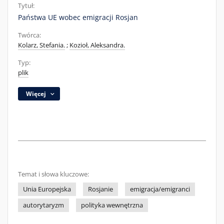
Tytuł:
Państwa UE wobec emigracji Rosjan
Twórca:
Kolarz, Stefania.
;
Kozioł, Aleksandra.
Typ:
plik
Więcej
Temat i słowa kluczowe:
Unia Europejska
Rosjanie
emigracja/emigranci
autorytaryzm
polityka wewnętrzna