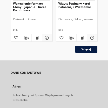
Wznowienie formatu
Wizyty Putina w Korei
Reg
Chiny – Japonia – Korea
Północnej i Wietnamie
ko
Południowa
wsp
Pietrewicz, Oskar.
Pietrewicz, Oskar.
Wnukowski, Dami
Pie
plik
plik
plik
Więcej
DANE KONTAKTOWE
Adres
Polski Instytut Spraw Międzynarodowych
Biblioteka