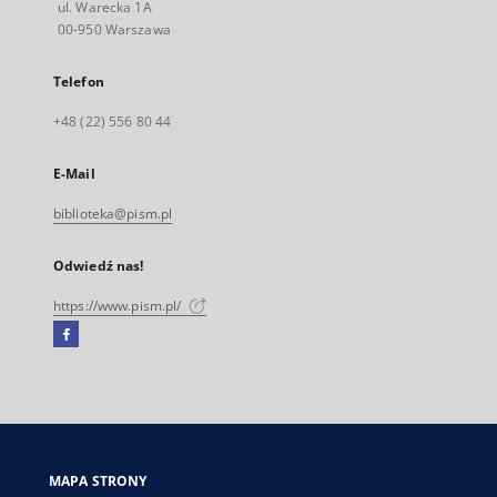
ul. Warecka 1A
00-950 Warszawa
Telefon
+48 (22) 556 80 44
E-Mail
biblioteka@pism.pl
Odwiedź nas!
https://www.pism.pl/
Facebook
Link
zewnętrzny,
otworzy
się
w
nowej
MAPA STRONY
karcie