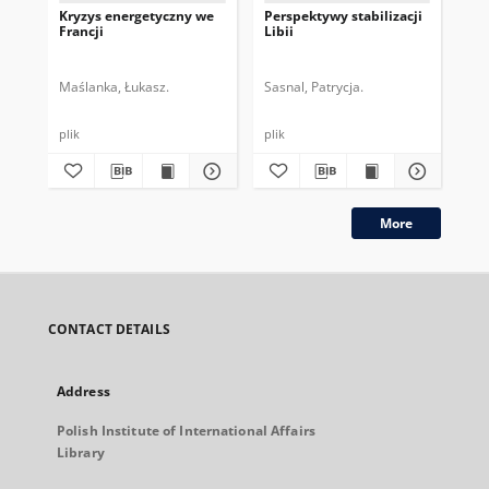
Kryzys energetyczny we
Perspektywy stabilizacji
The
Francji
Libii
cri
Maślanka, Łukasz.
Sasnal, Patrycja.
Ręk
plik
plik
More
CONTACT DETAILS
Address
Polish Institute of International Affairs
Library