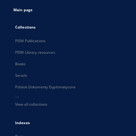
tab
Main page
Collections
PISM Publications
PISM Library resources
Books
Serials
Polskie Dokumenty Dyplomatyczne
...
View all collections
Indexes