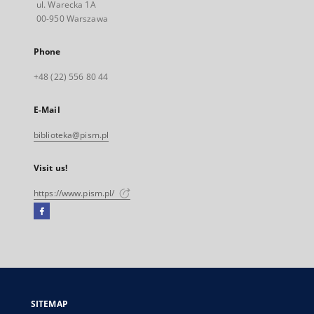
ul. Warecka 1A
00-950 Warszawa
Phone
+48 (22) 556 80 44
E-Mail
biblioteka@pism.pl
Visit us!
https://www.pism.pl/
Facebook
External
link,
will
open
in
a
SITEMAP
new