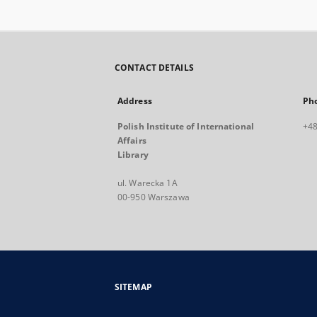
CONTACT DETAILS
Address
Ph
Polish Institute of International
+48
Affairs
Library
ul. Warecka 1A
00-950 Warszawa
SITEMAP