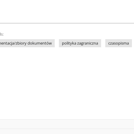
s:
entacja/zbiory dokumentów
polityka zagraniczna
czasopisma