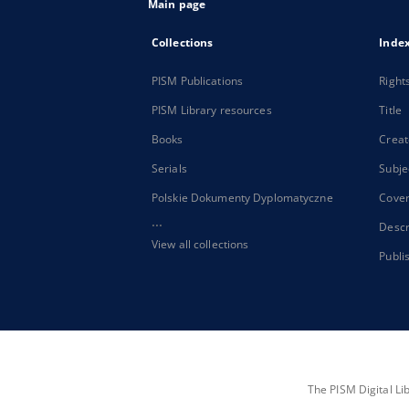
Main page
Collections
Inde
PISM Publications
Right
PISM Library resources
Title
Books
Creat
Serials
Subje
Polskie Dokumenty Dyplomatyczne
Cove
...
Descr
View all collections
Publi
The PISM Digital Li