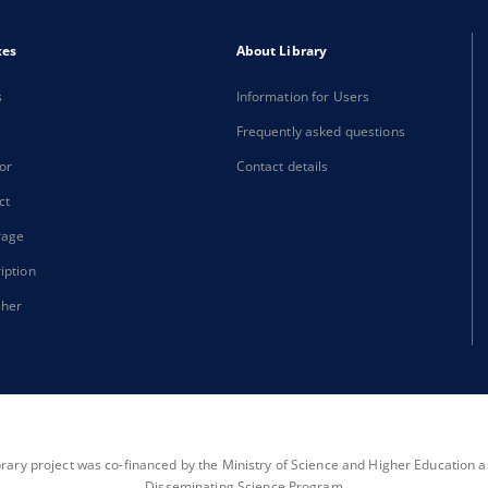
xes
About Library
s
Information for Users
Frequently asked questions
or
Contact details
ct
rage
iption
sher
brary project was co-financed by the Ministry of Science and Higher Education as 
Disseminating Science Program