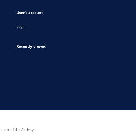
User's account
Log in
Recently viewed
part of the Activity