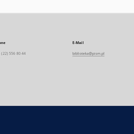
one
E-Mail
 (22) 556 80 44
biblioteka@pism.pl