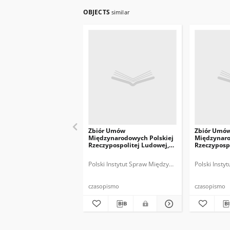
OBJECTS
similar
Zbiór Umów
Zbiór Umó
Międzynarodowych Polskiej
Międzynaro
Rzeczypospolitej Ludowej,
Rzeczyposp
1962
1959
Polski Instytut Spraw Międzynarodowych.
Polski Inst
czasopismo
czasopismo