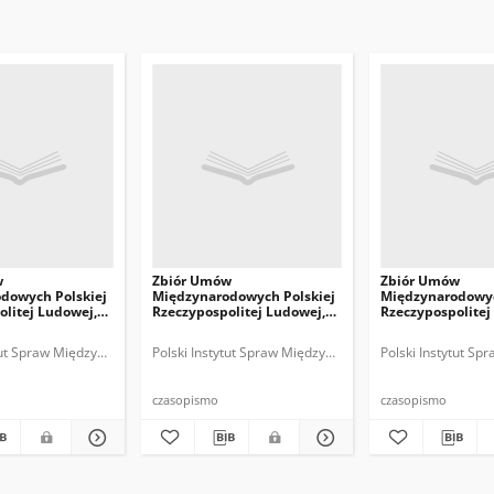
w
Zbiór Umów
Zbiór Umów
dowych Polskiej
Międzynarodowych Polskiej
Międzynarodowyc
olitej Ludowej,
Rzeczypospolitej Ludowej,
Rzeczypospolitej
1958
1956
ytut Spraw Międzynarodowych.
Polski Instytut Spraw Międzynarodowych.
Polski Instytut S
czasopismo
czasopismo