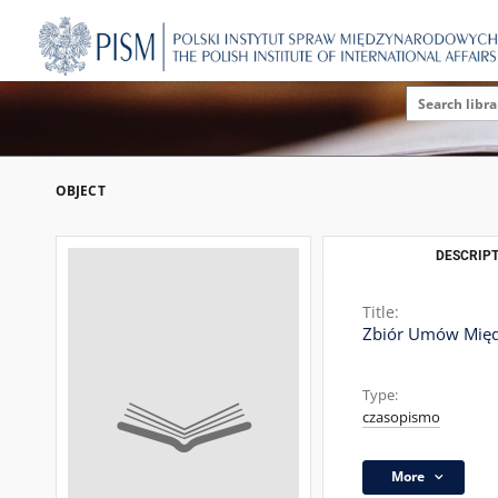
OBJECT
DESCRIPT
Title:
Zbiór Umów Międz
Type:
czasopismo
More