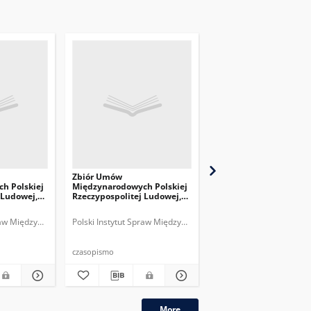
Zbiór Umów
Zbiór Umów
h Polskiej
Międzynarodowych Polskiej
Międzynarodowych Pol
 Ludowej,
Rzeczypospolitej Ludowej,
Rzeczypospolitej Ludo
1965
1964
praw Międzynarodowych.
Polski Instytut Spraw Międzynarodowych.
Polski Instytut Spraw M
czasopismo
czasopismo
More