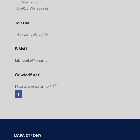
ul. Warecka 1A
00-950 Warszawa
Telefon
+48 (22) 556 80 44
E-Mail
biblioteka@pism.pl
Odwiedź nas!
https://www.pism.pl/
Facebook
Link
zewnętrzny,
otworzy
się
w
nowej
MAPA STRONY
karcie