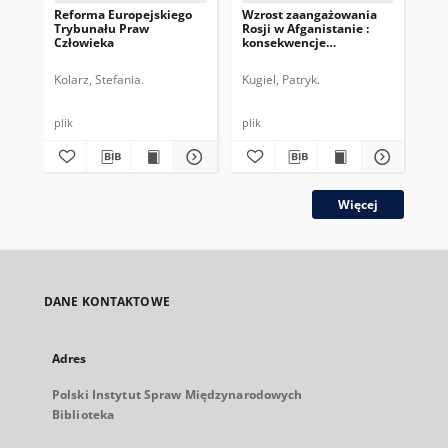
Reforma Europejskiego
Wzrost zaangażowania
Su
Trybunału Praw
Rosji w Afganistanie :
spr
Człowieka
konsekwencje
pr
międzynarodowe
Tr
Cz
Kolarz, Stefania.
Kugiel, Patryk.
Zar
plik
plik
plik
Więcej
DANE KONTAKTOWE
Adres
Polski Instytut Spraw Międzynarodowych
Biblioteka