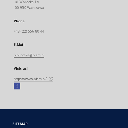
ul. Warecka 1A
00-950 Warszawa
Phone
+48 (22) 556 80 44
E-Mail
biblioteka@pism.pl
Visit us!
https://www.pism.pl/
Facebook
External
link,
will
open
in
a
SITEMAP
new