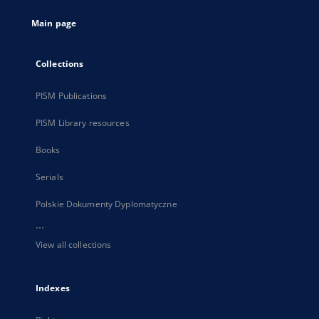
tab
Main page
Collections
PISM Publications
PISM Library resources
Books
Serials
Polskie Dokumenty Dyplomatyczne
...
View all collections
Indexes