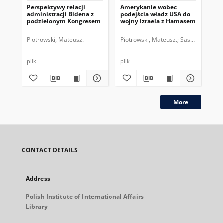
Perspektywy relacji
Amerykanie wobec
Up
administracji Bidena z
podejścia władz USA do
pie
podzielonym Kongresem
wojny Izraela z Hamasem
adm
Piotrowski, Mateusz.
Piotrowski, Mateusz.
Sasnal, Patrycja
Pio
plik
plik
plik
More
CONTACT DETAILS
Address
Polish Institute of International Affairs
Library