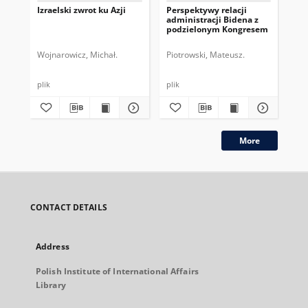
Izraelski zwrot ku Azji
Perspektywy relacji
Pr
administracji Bidena z
pr
podzielonym Kongresem
202
Wojnarowicz, Michał.
Piotrowski, Mateusz.
Pio
plik
plik
plik
More
CONTACT DETAILS
Address
Polish Institute of International Affairs
Library