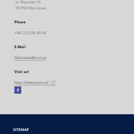
ul. Warecka 1A
00-950 Warszawa
Phone
+48 (22) 556 80 44
E-Mail
biblioteka@pism.pl
Visit us!
https://www.pism.pl/
Facebook
External
link,
will
open
in
a
SITEMAP
new