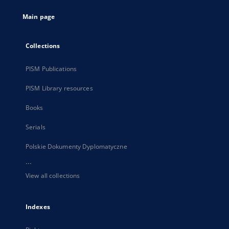
tab
Main page
Collections
PISM Publications
PISM Library resources
Books
Serials
Polskie Dokumenty Dyplomatyczne
...
View all collections
Indexes