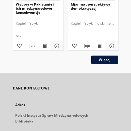
Wybory w Pakistanie i
Mjanma : perspektywy
Wy
ich międzynarodowe
demokratyzacji
sce
konsekwencje
wy
Bu
Kugiel, Patryk.
Kugiel, Patryk.
Polski Instytut Spra
For
plik
plik
Więcej
DANE KONTAKTOWE
Adres
Polski Instytut Spraw Międzynarodowych
Biblioteka