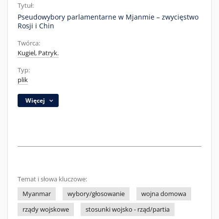
Tytuł:
Pseudowybory parlamentarne w Mjanmie – zwycięstwo
Rosji i Chin
Twórca:
Kugiel, Patryk.
Typ:
plik
Więcej
Temat i słowa kluczowe:
Myanmar
wybory/głosowanie
wojna domowa
rządy wojskowe
stosunki wojsko - rząd/partia