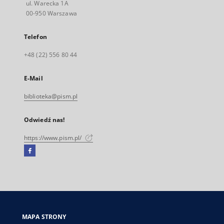
ul. Warecka 1A
00-950 Warszawa
Telefon
+48 (22) 556 80 44
E-Mail
biblioteka@pism.pl
Odwiedź nas!
https://www.pism.pl/
Facebook
Link
zewnętrzny,
otworzy
się
w
nowej
MAPA STRONY
karcie