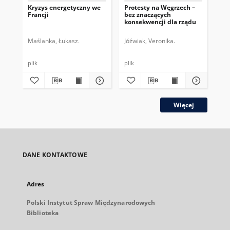
Kryzys energetyczny we
Protesty na Węgrzech –
Rzą
Francji
bez znaczących
pol
konsekwencji dla rządu
pa
Maślanka, Łukasz.
Jóźwiak, Veronika.
Gib
plik
plik
plik
Więcej
DANE KONTAKTOWE
Adres
Polski Instytut Spraw Międzynarodowych
Biblioteka