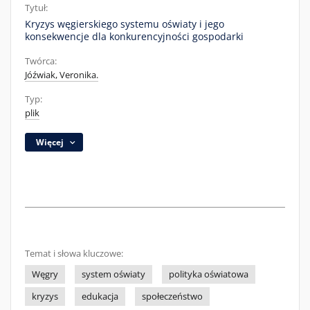
Tytuł:
Kryzys węgierskiego systemu oświaty i jego
konsekwencje dla konkurencyjności gospodarki
Twórca:
Jóźwiak, Veronika.
Typ:
plik
Więcej
Temat i słowa kluczowe:
Węgry
system oświaty
polityka oświatowa
kryzys
edukacja
społeczeństwo