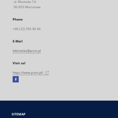
ul. Warecka 1A
00-950 Warszawa
Phone
+48 (22) 556 80 44
E-Mail
biblioteka@pism.pl
Visit us!
https://www.pism.pl/
Facebook
External
link,
will
open
in
a
SITEMAP
new