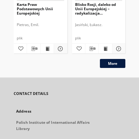
Karta Praw
Blisko Rosji, daleko od
Pr
Podstawowych Unii
Unii Europejskiej –
Eur
Europejskiej
radykalizacja
na
Alternatywy dla Niemiec
Ko
Pietras, Emil.
Jasiński, Łukasz.
Kry
plik
plik
plik
More
CONTACT DETAILS
Address
Polish Institute of International Affairs
Library