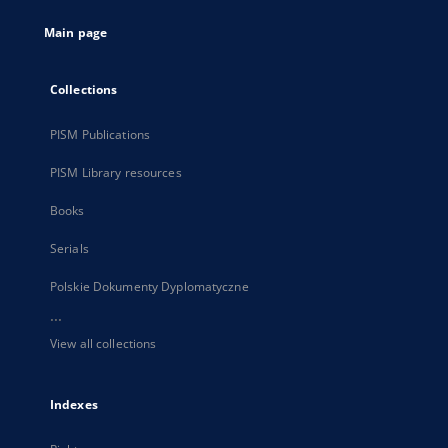
tab
Main page
Collections
PISM Publications
PISM Library resources
Books
Serials
Polskie Dokumenty Dyplomatyczne
...
View all collections
Indexes