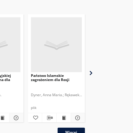
yjskiej
Państwo Islamskie
Rosja demonstruje siłę
na dla
zagrożeniem dla Rosji
na Wschodzie
.
Dyner, Anna Maria.
Rękawek, Kacper.
Dyner, Anna Maria.
plik
plik
Więcej