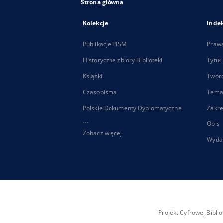
Strona główna
Kolekcje
Inde
Publikacje PISM
Praw
Historyczne zbiory Biblioteki
Tytuł
Książki
Twór
Czasopisma
Tema
Polskie Dokumenty Dyplomatyczne
Zakre
...
Opis
Zobacz więcej
Wyda
Projekt Cyfrowej Bibl