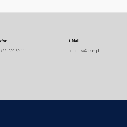
efon
E-Mail
 (22) 556 80 44
biblioteka@pism.pl