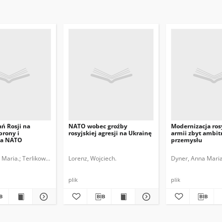
ń Rosji na
NATO wobec groźby
Modernizacja ros
brony i
rosyjskiej agresji na Ukrainę
armii zbyt ambit
ia NATO
przemysłu
 Maria.
Terlikowski, Marcin.
Lorenz, Wojciech.
Dyner, Anna Maria
plik
plik