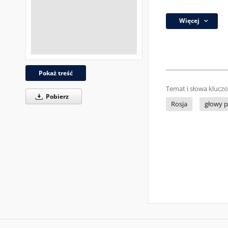
Więcej
Pokaż treść
Temat i słowa klucz
Pobierz
Rosja
głowy 