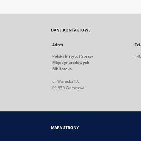
DANE KONTAKTOWE
Adres
Tel
Polski Instytut Spraw
+48
Międzynarodowych
Biblioteka
ul. Warecka 1A
00-950 Warszawa
MAPA STRONY