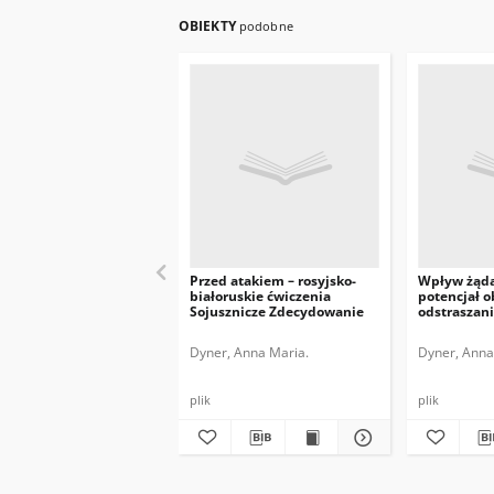
OBIEKTY
podobne
Przed atakiem – rosyjsko-
Wpływ żąda
białoruskie ćwiczenia
potencjał o
Sojusznicze Zdecydowanie
odstraszan
Dyner, Anna Maria.
Dyner, Anna
plik
plik