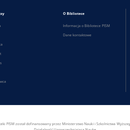
ksy
O Bibliotece
a
Informacja o Bibliotece PISM
Dane kontaktowe
ca
t
s
wca
ioteki PISM został dofinansowany przez Ministerstwo Nauki i Szkolnictwa Wyżs
Działalność Upowszechniająca Naukę