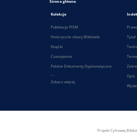
Strona główna
Kolekcje
Inde
Publikacje PISM
Praw
Historyczne zbiory Biblioteki
Tytuł
Książki
Twór
Czasopisma
Tema
Polskie Dokumenty Dyplomatyczne
Zakre
...
Opis
Zobacz więcej
Wyda
Projekt Cyfrowej Bibl