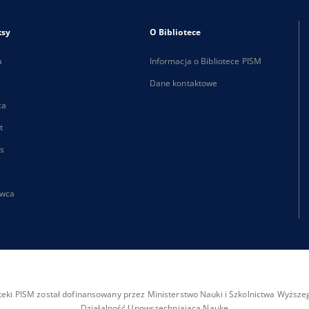
ksy
O Bibliotece
a
Informacja o Bibliotece PISM
Dane kontaktowe
ca
t
s
wca
ioteki PISM został dofinansowany przez Ministerstwo Nauki i Szkolnictwa Wyżs
Działalność Upowszechniająca Naukę