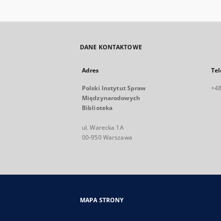
DANE KONTAKTOWE
Adres
Tel
Polski Instytut Spraw
+48
Międzynarodowych
Biblioteka
ul. Warecka 1A
00-950 Warszawa
MAPA STRONY