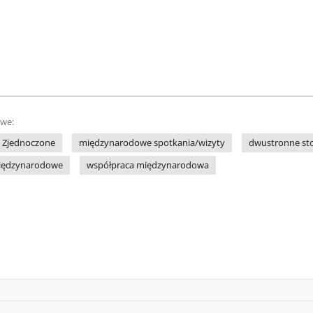
owe:
 Zjednoczone
międzynarodowe spotkania/wizyty
dwustronne st
iędzynarodowe
współpraca międzynarodowa