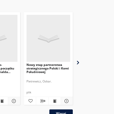
o-
Nowy etap partnerstwa
Wizyta premiera Grecj
 początku
strategicznego Polski i Korei
Turcji – poprawa relacj
nalda
Południowej
dwustronnych?
Pietrewicz, Oskar.
Spancerska, Aleksandra
plik
plik
Więcej