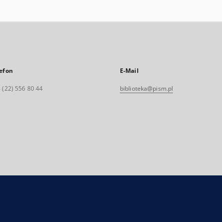
efon
E-Mail
 (22) 556 80 44
biblioteka@pism.pl