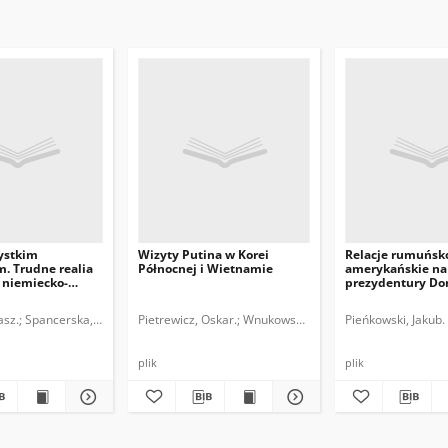
ystkim
Wizyty Putina w Korei
Relacje rumuńsk
. Trudne realia
Północnej i Wietnamie
amerykańskie na
 niemiecko-
prezydentury Do
Trumpa
asz.
Spancerska, Aleksandra Maria.
Pietrewicz, Oskar.
Wnukowski, Damian.
Pieńkowski, Jakub.
plik
plik