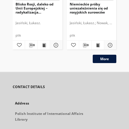
Blisko Rosji, daleko od
Niemieckie próby
Rel
Unii Europejskiej –
uniezależnienia się od
do
radykalizacja
rosyjskich surowców
Alternatywy dla Niemiec
Jasiński, Łukasz.
Jasiński, Łukasz.
Nowak, Zuzanna.
Jas
plik
plik
plik
More
CONTACT DETAILS
Address
Polish Institute of International Affairs
Library