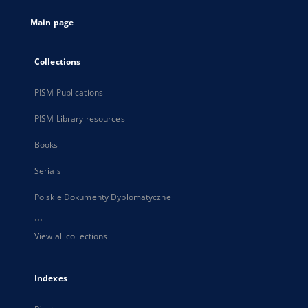
tab
Main page
Collections
PISM Publications
PISM Library resources
Books
Serials
Polskie Dokumenty Dyplomatyczne
...
View all collections
Indexes