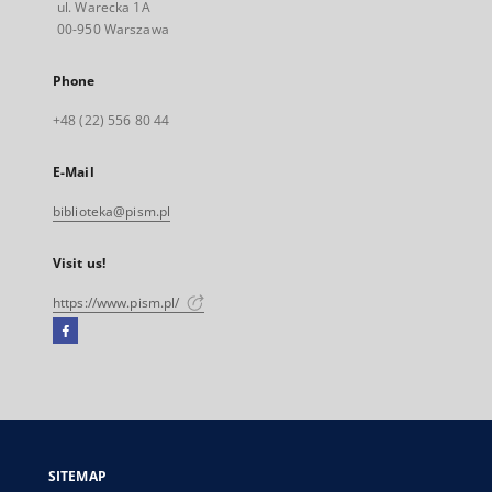
ul. Warecka 1A
00-950 Warszawa
Phone
+48 (22) 556 80 44
E-Mail
biblioteka@pism.pl
Visit us!
https://www.pism.pl/
Facebook
External
link,
will
open
in
a
SITEMAP
new