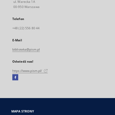
ul. Warecka 1A
00-950 Warszawa
Telefon
+48 (22) 556 80 44
E-Mail
biblioteka@pism.pl
Odwiedź nas!
https://www.pism.pl/
Facebook
Link
zewnętrzny,
otworzy
się
w
nowej
MAPA STRONY
karcie