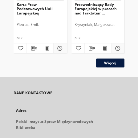
Karta Praw
Przewodniczący Rady
Pr
Podstawowych Unii
Europejskiej w pracach
Eur
Europejskiej
nad Traktatem
dru
Konstytucyjnym UE
pe
Pietras, Emil.
Krystyniak, Małgorzata.
Gos
plik
plik
plik
Więcej
DANE KONTAKTOWE
Adres
Polski Instytut Spraw Międzynarodowych
Biblioteka