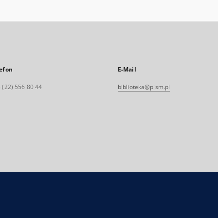
efon
E-Mail
 (22) 556 80 44
biblioteka@pism.pl