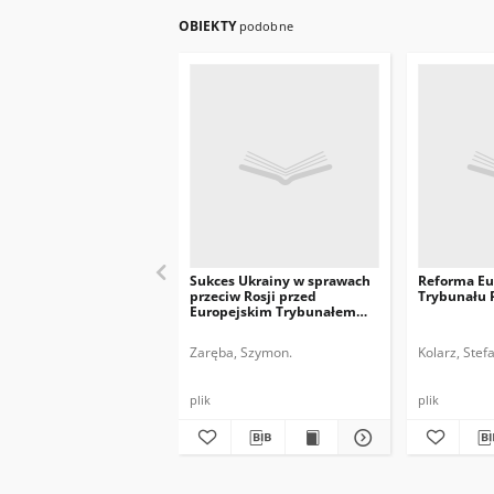
OBIEKTY
podobne
Sukces Ukrainy w sprawach
Reforma Eu
przeciw Rosji przed
Trybunału 
Europejskim Trybunałem
Praw Człowieka
Zaręba, Szymon.
Kolarz, Stefa
plik
plik