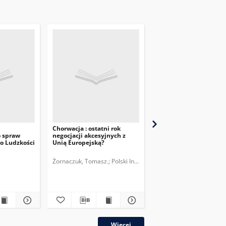
Chorwacja : ostatni rok
Wyrok Trybunału
 spraw
negocjacji akcesyjnych z
Sprawiedliwości UE w
o Ludzkości
Unią Europejską?
sprawie Sahary Zachodn
wnioski dla Polski i Uni
Europejskiej
Żornaczuk, Tomasz.
Polski Instytut Spraw Międzynarodowych
Zaręba, Szymon.
plik
Więcej