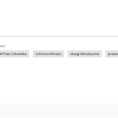
owe:
ał Praw Człowieka
ochrona klimatu
skargi klimatyczne
prawa