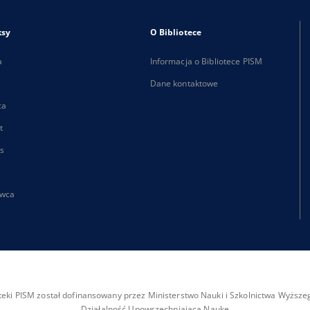
ksy
O Bibliotece
a
Informacja o Bibliotece PISM
Dane kontaktowe
ca
t
s
wca
ioteki PISM został dofinansowany przez Ministerstwo Nauki i Szkolnictwa Wyżs
Działalność Upowszechniająca Naukę