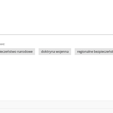
owe:
ieczeństwo narodowe
doktryna wojenna
regionalne bezpieczeń