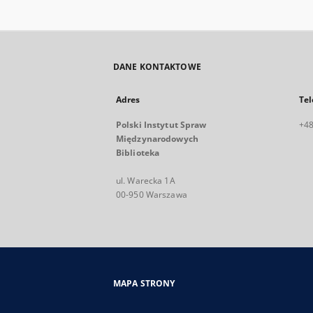
DANE KONTAKTOWE
Adres
Tel
Polski Instytut Spraw
+48
Międzynarodowych
Biblioteka
ul. Warecka 1A
00-950 Warszawa
MAPA STRONY