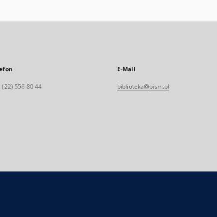
efon
E-Mail
 (22) 556 80 44
biblioteka@pism.pl