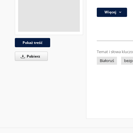
Więcej
Pokaż treść
Temat i słowa klucz
Pobierz
Białoruś
bezp