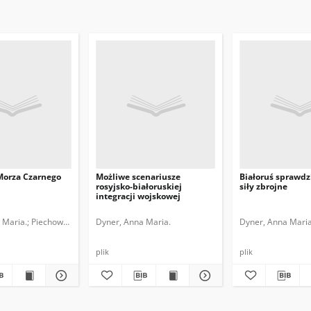
Morza Czarnego
Możliwe scenariusze
Białoruś sprawdz
rosyjsko-białoruskiej
siły zbrojne
integracji wojskowej
 Maria.
Piechowska, Maria.
Dyner, Anna Maria.
Dyner, Anna Maria
plik
plik