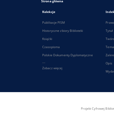
Strona główna
Kolekcje
Inde
Publikacje PISM
Praw
Historyczne zbiory Biblioteki
Tytuł
Książki
Twór
Czasopisma
Tema
Polskie Dokumenty Dyplomatyczne
Zakre
...
Opis
Zobacz więcej
Wyda
Projekt Cyfrowej Bibl