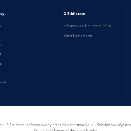
ksy
O Bibliotece
a
Informacja o Bibliotece PISM
Dane kontaktowe
ca
t
s
wca
ioteki PISM został dofinansowany przez Ministerstwo Nauki i Szkolnictwa Wyżs
Działalność Upowszechniająca Naukę