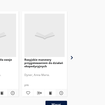
iła swoje
Rosyjskie manewry
Polityka Rosji wobec U
przygotowaniem do działań
: konsekwencje dla Bia
ekspedycyjnych
.
Dyner, Anna Maria.
Dyner, Anna Maria.
plik
plik
Więcej