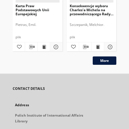
Karta Praw
Konsekwencje wyboru
Pr
Podstawowych Unii
Charles’a Michela na
Eur
Europejskiej
przewodniczącego Rady
na
Europejskiej
Ko
Pietras, Emil.
Szczepanik, Melchior.
Kry
plik
plik
plik
More
CONTACT DETAILS
Address
Polish Institute of International Affairs
Library