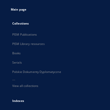
tab
Main page
Collections
PISM Publications
PISM Library resources
Books
Serials
Polskie Dokumenty Dyplomatyczne
...
View all collections
Indexes