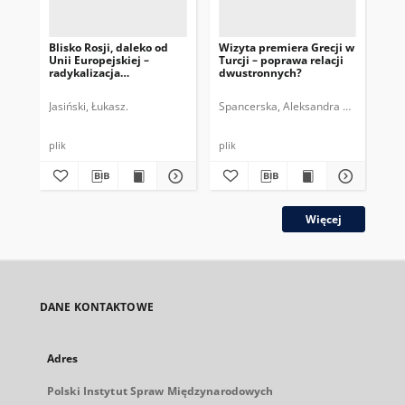
Blisko Rosji, daleko od
Wizyta premiera Grecji w
Rel
Unii Europejskiej –
Turcji – poprawa relacji
do
radykalizacja
dwustronnych?
Alternatywy dla Niemiec
Jasiński, Łukasz.
Spancerska, Aleksandra Maria.
Jas
plik
plik
plik
Więcej
DANE KONTAKTOWE
Adres
Polski Instytut Spraw Międzynarodowych