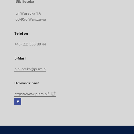
Biblioteka
ul. Warecka 1A
00-950 Warszawa
Telefon
+48 (22) 556 80 44
E-Mail
biblioteka@pism.pl
Odwiedź nas!
https://www.pism.pl/
Facebook
Link
zewnętrzny,
otworzy
się
w