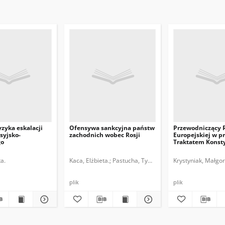
zyka eskalacji
Ofensywa sankcyjna państw
Przewodniczący 
osyjsko-
zachodnich wobec Rosji
Europejskiej w p
go
Traktatem Konst
UE
ta.
Kaca, Elżbieta.
Pastucha, Tymon.
Krystyniak, Małgor
plik
plik