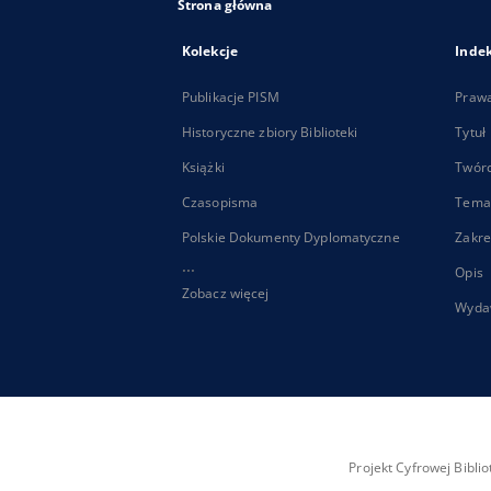
Strona główna
Kolekcje
Inde
Publikacje PISM
Praw
Historyczne zbiory Biblioteki
Tytuł
Książki
Twór
Czasopisma
Tema
Polskie Dokumenty Dyplomatyczne
Zakre
...
Opis
Zobacz więcej
Wyda
Projekt Cyfrowej Bibl