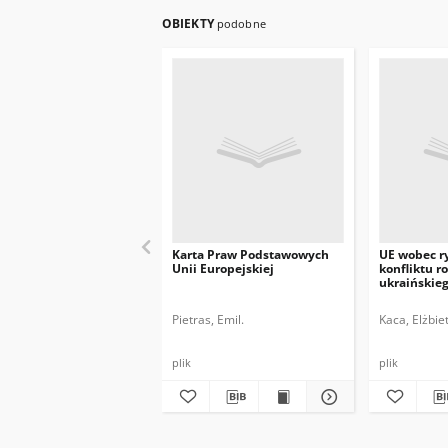
OBIEKTY
podobne
Karta Praw Podstawowych
UE wobec ry
Unii Europejskiej
konfliktu r
ukraińskie
Pietras, Emil.
Kaca, Elżbie
plik
plik