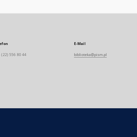
efon
E-Mail
 (22) 556 80 44
biblioteka@pism.pl