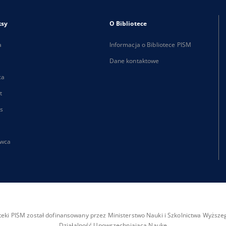
ksy
O Bibliotece
a
Informacja o Bibliotece PISM
Dane kontaktowe
ca
t
s
wca
ioteki PISM został dofinansowany przez Ministerstwo Nauki i Szkolnictwa Wyżs
Działalność Upowszechniająca Naukę