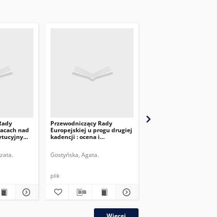
Rady
Przewodniczący Rady
Konsekwencje wyboru
racach nad
Europejskiej u progu drugiej
Charles’a Michela na
ytucyjnym
kadencji : ocena i
przewodniczącego Rad
perspektywy
Europejskiej
zata.
Gostyńska, Agata.
Szczepanik, Melchior.
plik
plik
Więcej