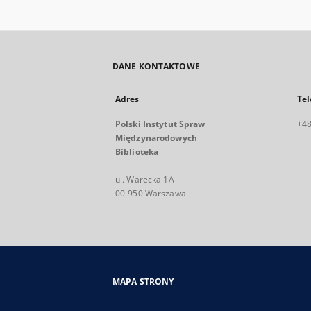
DANE KONTAKTOWE
Adres
Tel
Polski Instytut Spraw
+48
Międzynarodowych
Biblioteka
ul. Warecka 1A
00-950 Warszawa
MAPA STRONY