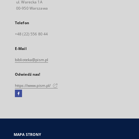
ul. Warecka 1A
00-950 Warszawa
Telefon
+48 (22) 556 80 44
E-Mail
biblioteka@pism.pl
Odwiedź nas!
https://www.pism.pl/
Facebook
Link
zewnętrzny,
otworzy
się
w
nowej
MAPA STRONY
karcie