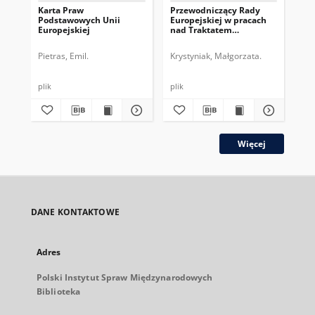
Karta Praw
Przewodniczący Rady
Pr
Podstawowych Unii
Europejskiej w pracach
Eur
Europejskiej
nad Traktatem
dru
Konstytucyjnym UE
pe
Pietras, Emil.
Krystyniak, Małgorzata.
Gos
plik
plik
plik
Więcej
DANE KONTAKTOWE
Adres
Polski Instytut Spraw Międzynarodowych
Biblioteka