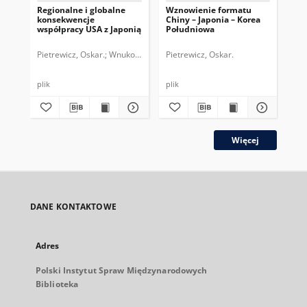
Regionalne i globalne
Wznowienie formatu
No
konsekwencje
Chiny – Japonia – Korea
str
współpracy USA z Japonią
Południowa
Ko
Pietrewicz, Oskar.
Wnukowski, Damian.
Pietrewicz, Oskar.
Pie
plik
plik
plik
Więcej
DANE KONTAKTOWE
Adres
Polski Instytut Spraw Międzynarodowych
Biblioteka