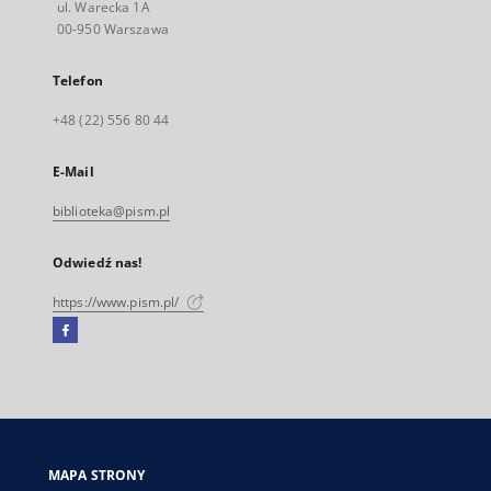
ul. Warecka 1A
00-950 Warszawa
Telefon
+48 (22) 556 80 44
E-Mail
biblioteka@pism.pl
Odwiedź nas!
https://www.pism.pl/
Facebook
Link
zewnętrzny,
otworzy
się
w
nowej
MAPA STRONY
karcie